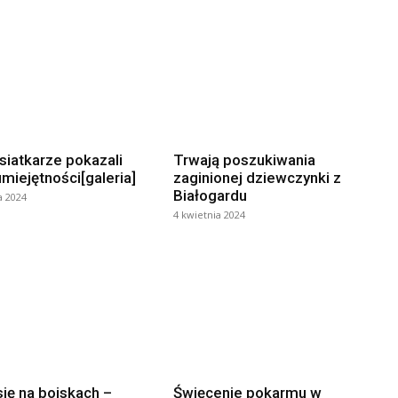
siatkarze pokazali
Trwają poszukiwania
miejętności[galeria]
zaginionej dziewczynki z
Białogardu
a 2024
4 kwietnia 2024
się na boiskach –
Święcenie pokarmu w