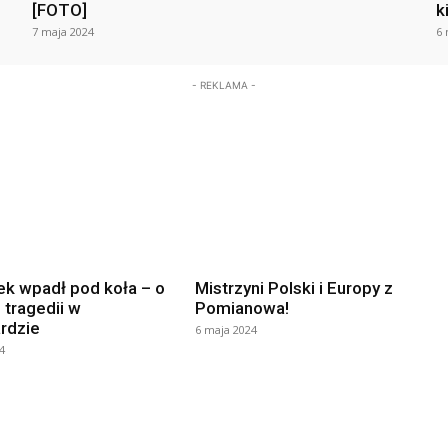
[FOTO]
k
7 maja 2024
6 
- REKLAMA -
ek wpadł pod koła – o
Mistrzyni Polski i Europy z
 tragedii w
Pomianowa!
rdzie
6 maja 2024
4