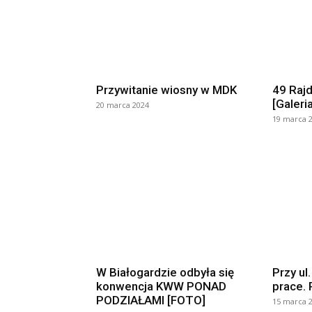
Przywitanie wiosny w MDK
49 Rajd
[Galeria
20 marca 2024
19 marca 
W Białogardzie odbyła się
Przy ul.
konwencja KWW PONAD
prace.
PODZIAŁAMI [FOTO]
15 marca 