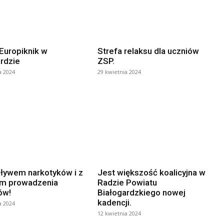
Europiknik w
Strefa relaksu dla uczniów
rdzie
ZSP.
a 2024
29 kwietnia 2024
ływem narkotyków i z
Jest większość koalicyjna w
m prowadzenia
Radzie Powiatu
ów!
Białogardzkiego nowej
kadencji.
a 2024
12 kwietnia 2024