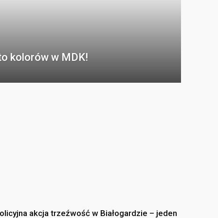
ęto kolorów w MDK!
olicyjna akcja trzeźwość w Białogardzie – jeden