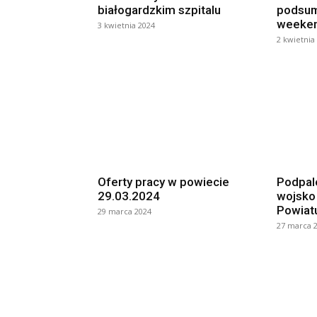
białogardzkim szpitalu
podsum
weeke
3 kwietnia 2024
2 kwietnia
Oferty pracy w powiecie
Podpale
29.03.2024
wojsko 
Powiatu
29 marca 2024
27 marca 