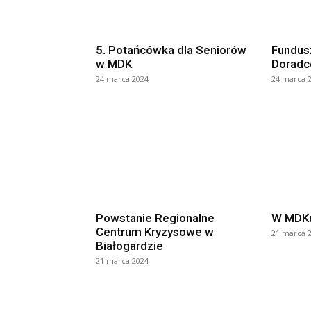
5. Potańcówka dla Seniorów
Fundusz
w MDK
Doradc
24 marca 2024
24 marca 
Powstanie Regionalne
W MDKu
Centrum Kryzysowe w
21 marca 
Białogardzie
21 marca 2024