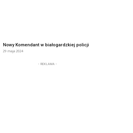
Nowy Komendant w białogardzkiej policji
29 maja 2024
- REKLAMA -