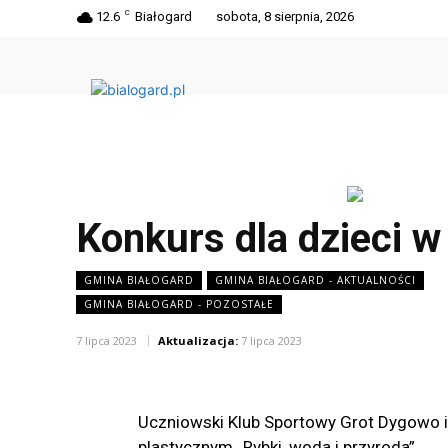
C
12.6
Białogard
sobota, 8 sierpnia, 2026
Konkurs dla dzieci w
GMINA BIAŁOGARD
GMINA BIAŁOGARD - AKTUALNOŚCI
GMINA BIAŁOGARD - POZOSTAŁE
7 lipca 2023
Aktualizacja:
7 lipca 2023
Uczniowski Klub Sportowy Grot Dygowo i
plastycznym „Rybki, woda i przyroda”.