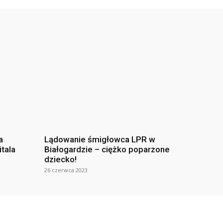
a
Lądowanie śmigłowca LPR w
itala
Białogardzie – ciężko poparzone
dziecko!
26 czerwca 2023