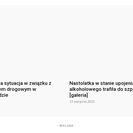
na sytuacja w związku z
Nastolatka w stanie upojeni
em drogowym w
alkoholowego trafiła do szp
dzie
[galeria]
13 sierpnia 2023
- REKLAMA -