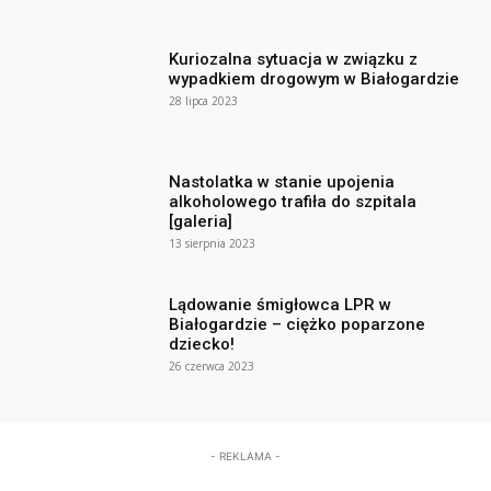
Kuriozalna sytuacja w związku z
wypadkiem drogowym w Białogardzie
28 lipca 2023
Nastolatka w stanie upojenia
alkoholowego trafiła do szpitala
[galeria]
13 sierpnia 2023
Lądowanie śmigłowca LPR w
Białogardzie – ciężko poparzone
dziecko!
26 czerwca 2023
- REKLAMA -