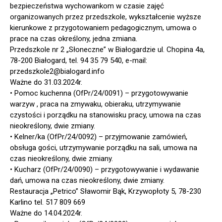
bezpieczeństwa wychowankom w czasie zajęć
organizowanych przez przedszkole, wykształcenie wyższe
kierunkowe z przygotowaniem pedagogicznym, umowa o
prace na czas określony, jedna zmiana.
Przedszkole nr 2 „Słoneczne” w Białogardzie ul. Chopina 4a,
78-200 Białogard, tel. 94 35 79 540, e-mail:
przedszkole2@bialogard.info
Ważne do 31.03.2024r.
• Pomoc kuchenna (OfPr/24/0091) – przygotowywanie
warzyw , praca na zmywaku, obieraku, utrzymywanie
czystości i porządku na stanowisku pracy, umowa na czas
nieokreślony, dwie zmiany.
• Kelner/ka (OfPr/24/0092) – przyjmowanie zamówień,
obsługa gości, utrzymywanie porządku na sali, umowa na
czas nieokreślony, dwie zmiany.
• Kucharz (OfPr/24/0090) – przygotowywanie i wydawanie
dań, umowa na czas nieokreślony, dwie zmiany.
Restauracja „Petrico” Sławomir Bąk, Krzywopłoty 5, 78-230
Karlino tel. 517 809 669
Ważne do 14.04.2024r.