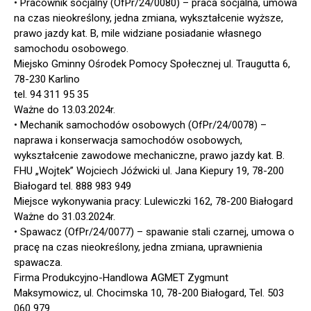
• Pracownik socjalny (OfPr/24/0080) – praca socjalna, umowa
na czas nieokreślony, jedna zmiana, wykształcenie wyższe,
prawo jazdy kat. B, mile widziane posiadanie własnego
samochodu osobowego.
Miejsko Gminny Ośrodek Pomocy Społecznej ul. Traugutta 6,
78-230 Karlino
tel. 94 311 95 35
Ważne do 13.03.2024r.
• Mechanik samochodów osobowych (OfPr/24/0078) –
naprawa i konserwacja samochodów osobowych,
wykształcenie zawodowe mechaniczne, prawo jazdy kat. B.
FHU „Wojtek” Wojciech Jóźwicki ul. Jana Kiepury 19, 78-200
Białogard tel. 888 983 949
Miejsce wykonywania pracy: Lulewiczki 162, 78-200 Białogard
Ważne do 31.03.2024r.
• Spawacz (OfPr/24/0077) – spawanie stali czarnej, umowa o
pracę na czas nieokreślony, jedna zmiana, uprawnienia
spawacza.
Firma Produkcyjno-Handlowa AGMET Zygmunt
Maksymowicz, ul. Chocimska 10, 78-200 Białogard, Tel. 503
060 979