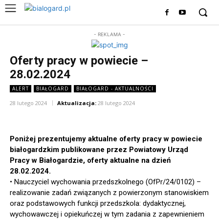
- REKLAMA -
Oferty pracy w powiecie –
28.02.2024
ALERT
BIAŁOGARD
BIAŁOGARD - AKTUALNOŚCI
28 lutego 2024
Aktualizacja:
28 lutego 2024
Poniżej prezentujemy aktualne oferty pracy w powiecie
białogardzkim publikowane przez Powiatowy Urząd
Pracy w Białogardzie, oferty aktualne na dzień
28.02.2024.
• Nauczyciel wychowania przedszkolnego (OfPr/24/0102) –
realizowanie zadań związanych z powierzonym stanowiskiem
oraz podstawowych funkcji przedszkola: dydaktycznej,
wychowawczej i opiekuńczej w tym zadania z zapewnieniem