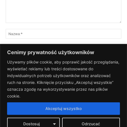
Komentarz:
Na
E-
Cenimy prywatność użytkowników
mai
Używamy plików cookie, aby poprawić jakość przeglądania,
St
wyświetlać reklamy lub treści dostosowane do
Int
indywidualnych potrzeb użytkowników oraz analizować
Zapisz moje nazwisko, adres e-mail i stronę internetową w tej
ruch na stronie. Kliknięcie przycisku „Akceptuj wszystkie”
przeglądarce na następny raz, gdy skomentuję.
oznacza zgodę na wykorzystywanie przez nas plików
cookie.
Akceptuj wszystko
Dostosuj
Odrzucać