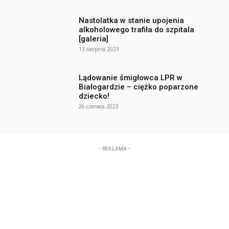
Nastolatka w stanie upojenia
alkoholowego trafiła do szpitala
[galeria]
13 sierpnia 2023
Lądowanie śmigłowca LPR w
Białogardzie – ciężko poparzone
dziecko!
26 czerwca 2023
- REKLAMA -