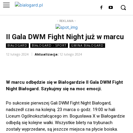
- REKLAMA -
II Gala DWM Fight Night już w marcu
BIAŁOGARD
BIAŁOGARD - SPORT
GMINA BIAŁOGARD
12 lutego 2024
Aktualizacja:
12 lutego 2024
W marcu odbędzie się w Białogardzie II Gala DWM Fight
Night Białogard. Szykujmy się na moc emocji.
Po sukcesie pierwszej Gali DWM Fight Night Białogard,
nadszedł czas na kolejną. 23 marca o godz. 19:00 w hali
Liceum Ogólnokształcącego im. Bogusława X w Białogardzie
odbędą się kolejne walki. Wszystkie bilety na trybunach
zostały wyprzedane, są jeszcze miejsca na płycie boiska.