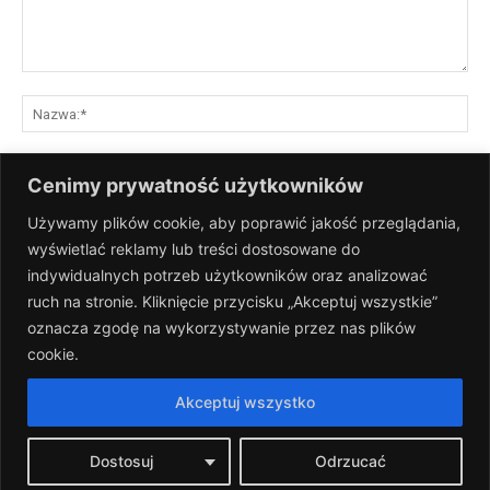
Komentarz:
Na
E-
Cenimy prywatność użytkowników
mai
Używamy plików cookie, aby poprawić jakość przeglądania,
St
wyświetlać reklamy lub treści dostosowane do
Int
indywidualnych potrzeb użytkowników oraz analizować
Zapisz moje nazwisko, adres e-mail i stronę internetową w tej
ruch na stronie. Kliknięcie przycisku „Akceptuj wszystkie”
przeglądarce na następny raz, gdy skomentuję.
oznacza zgodę na wykorzystywanie przez nas plików
cookie.
Akceptuj wszystko
Dostosuj
Odrzucać