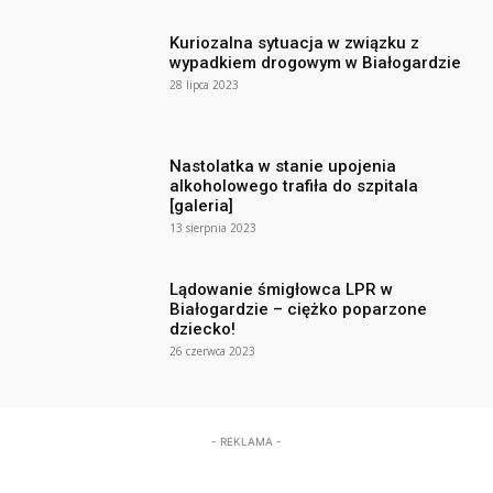
Kuriozalna sytuacja w związku z
wypadkiem drogowym w Białogardzie
28 lipca 2023
Nastolatka w stanie upojenia
alkoholowego trafiła do szpitala
[galeria]
13 sierpnia 2023
Lądowanie śmigłowca LPR w
Białogardzie – ciężko poparzone
dziecko!
26 czerwca 2023
- REKLAMA -