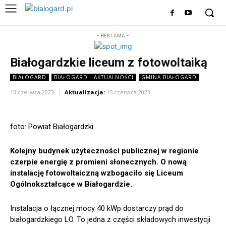
- REKLAMA -
Białogardzkie liceum z fotowoltaiką
BIAŁOGARD
BIAŁOGARD - AKTUALNOŚCI
GMINA BIAŁOGARD
13 czerwca 2023
Aktualizacja:
15 czerwca 2023
foto: Powiat Białogardzki
Kolejny budynek użyteczności publicznej w regionie
czerpie energię z promieni słonecznych. O nową
instalację fotowoltaiczną wzbogaciło się Liceum
Ogólnokształcące w Białogardzie.
Instalacja o łącznej mocy 40 kWp dostarczy prąd do
białogardzkiego LO. To jedna z części składowych inwestycji