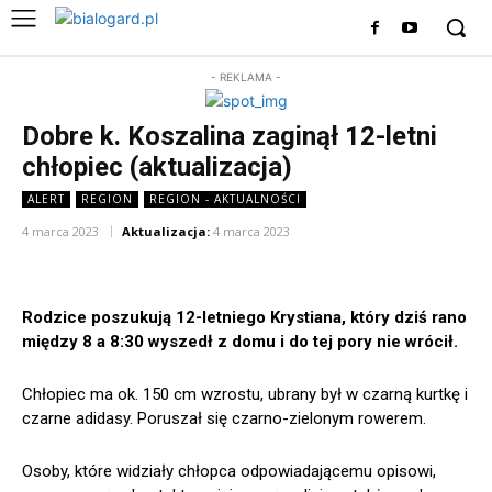
- REKLAMA -
Dobre k. Koszalina zaginął 12-letni
chłopiec (aktualizacja)
ALERT
REGION
REGION - AKTUALNOŚCI
4 marca 2023
Aktualizacja:
4 marca 2023
Rodzice poszukują 12-letniego Krystiana, który dziś rano
między 8 a 8:30 wyszedł z domu i do tej pory nie wrócił.
Chłopiec ma ok. 150 cm wzrostu, ubrany był w czarną kurtkę i
czarne adidasy. Poruszał się czarno-zielonym rowerem.
Osoby, które widziały chłopca odpowiadającemu opisowi,