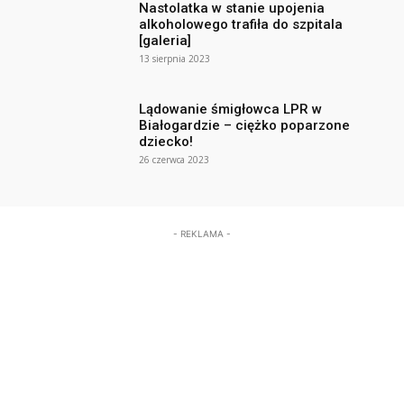
Nastolatka w stanie upojenia
alkoholowego trafiła do szpitala
[galeria]
13 sierpnia 2023
Lądowanie śmigłowca LPR w
Białogardzie – ciężko poparzone
dziecko!
26 czerwca 2023
- REKLAMA -