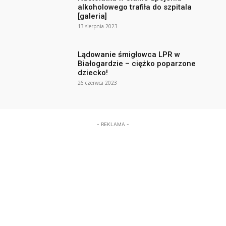
alkoholowego trafiła do szpitala
[galeria]
13 sierpnia 2023
Lądowanie śmigłowca LPR w
Białogardzie – ciężko poparzone
dziecko!
26 czerwca 2023
- REKLAMA -