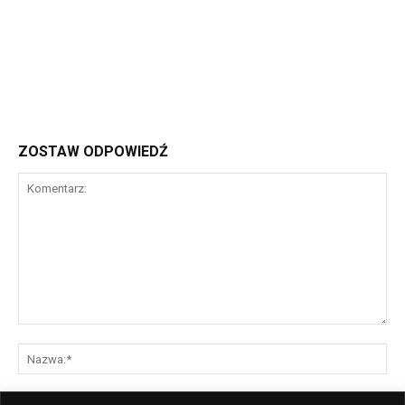
ZOSTAW ODPOWIEDŹ
Komentarz:
Na
E-