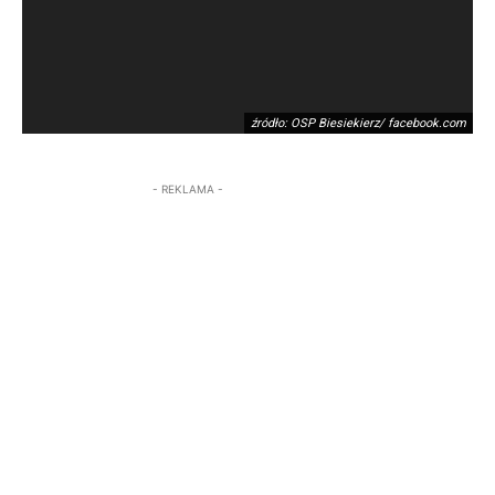
źródło: OSP Biesiekierz/ facebook.com
- REKLAMA -