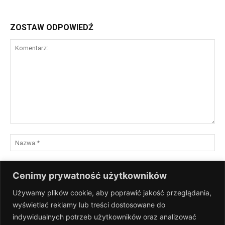
ZOSTAW ODPOWIEDŹ
Komentarz:
Na
E-
Cenimy prywatność użytkowników
mai
Używamy plików cookie, aby poprawić jakość przeglądania,
St
wyświetlać reklamy lub treści dostosowane do
Int
indywidualnych potrzeb użytkowników oraz analizować
Zapisz moje nazwisko, adres e-mail i stronę internetową w tej