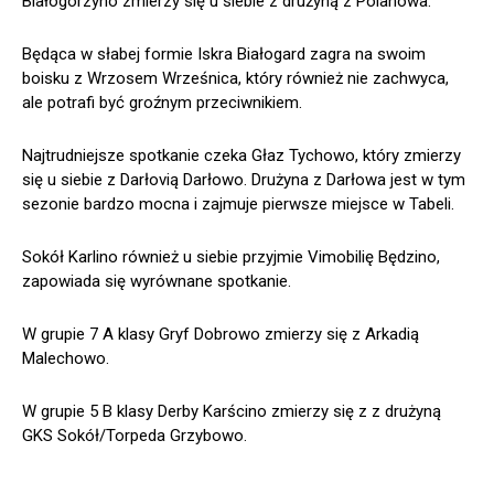
Białogórzyno zmierzy się u siebie z drużyną z Polanowa.
Będąca w słabej formie Iskra Białogard zagra na swoim
boisku z Wrzosem Wrześnica, który również nie zachwyca,
ale potrafi być groźnym przeciwnikiem.
Najtrudniejsze spotkanie czeka Głaz Tychowo, który zmierzy
się u siebie z Darłovią Darłowo. Drużyna z Darłowa jest w tym
sezonie bardzo mocna i zajmuje pierwsze miejsce w Tabeli.
Sokół Karlino również u siebie przyjmie Vimobilię Będzino,
zapowiada się wyrównane spotkanie.
W grupie 7 A klasy Gryf Dobrowo zmierzy się z Arkadią
Malechowo.
W grupie 5 B klasy Derby Karścino zmierzy się z z drużyną
GKS Sokół/Torpeda Grzybowo.