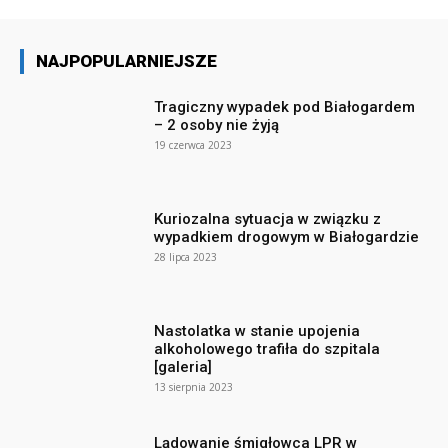
NAJPOPULARNIEJSZE
Tragiczny wypadek pod Białogardem
– 2 osoby nie żyją
19 czerwca 2023
Kuriozalna sytuacja w związku z
wypadkiem drogowym w Białogardzie
28 lipca 2023
Nastolatka w stanie upojenia
alkoholowego trafiła do szpitala
[galeria]
13 sierpnia 2023
Lądowanie śmigłowca LPR w