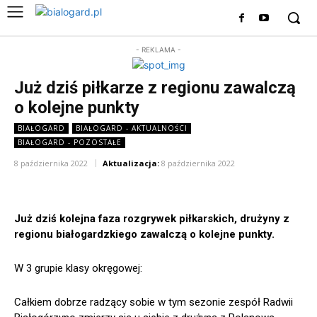
- REKLAMA -
Już dziś piłkarze z regionu zawalczą
o kolejne punkty
BIAŁOGARD
BIAŁOGARD - AKTUALNOŚCI
BIAŁOGARD - POZOSTAŁE
8 października 2022
Aktualizacja:
8 października 2022
Już dziś kolejna faza rozgrywek piłkarskich, drużyny z
regionu białogardzkiego zawalczą o kolejne punkty.
W 3 grupie klasy okręgowej:
Całkiem dobrze radzący sobie w tym sezonie zespół Radwii