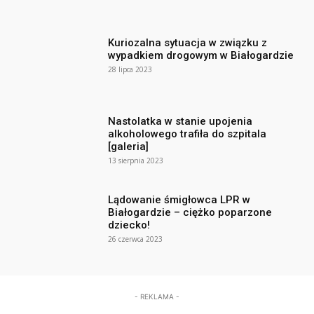
Kuriozalna sytuacja w związku z
wypadkiem drogowym w Białogardzie
28 lipca 2023
Nastolatka w stanie upojenia
alkoholowego trafiła do szpitala
[galeria]
13 sierpnia 2023
Lądowanie śmigłowca LPR w
Białogardzie – ciężko poparzone
dziecko!
26 czerwca 2023
- REKLAMA -