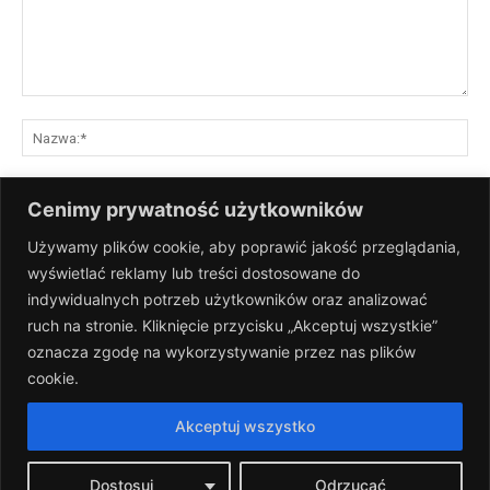
Komentarz:
Na
E-
Cenimy prywatność użytkowników
mai
Używamy plików cookie, aby poprawić jakość przeglądania,
St
wyświetlać reklamy lub treści dostosowane do
Int
indywidualnych potrzeb użytkowników oraz analizować
Zapisz moje nazwisko, adres e-mail i stronę internetową w tej
ruch na stronie. Kliknięcie przycisku „Akceptuj wszystkie”
przeglądarce na następny raz, gdy skomentuję.
oznacza zgodę na wykorzystywanie przez nas plików
cookie.
Akceptuj wszystko
Dostosuj
Odrzucać