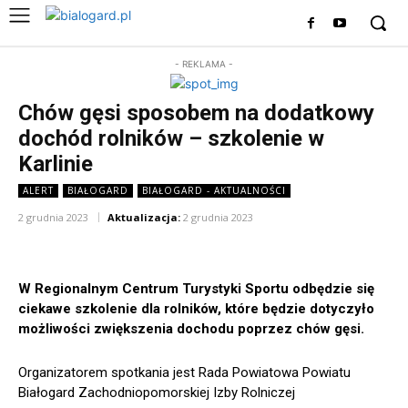
- REKLAMA -
Chów gęsi sposobem na dodatkowy
dochód rolników – szkolenie w
Karlinie
ALERT
BIAŁOGARD
BIAŁOGARD - AKTUALNOŚCI
2 grudnia 2023
Aktualizacja:
2 grudnia 2023
W Regionalnym Centrum Turystyki Sportu odbędzie się
ciekawe szkolenie dla rolników, które będzie dotyczyło
możliwości zwiększenia dochodu poprzez chów gęsi.
Organizatorem spotkania jest Rada Powiatowa Powiatu
Białogard Zachodniopomorskiej Izby Rolniczej