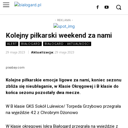
- REKLAMA -
Kolejny piłkarski weekend za nami
ALERT
BIAŁOGARD
BIAŁOGARD - AKTUALNOŚCI
29 maja 2023
Aktualizacja:
29 maja 2023
pixabay.com
Kolejne piłkarskie emocje ligowe za nami, koniec sezonu
zbliża się nieubłaganie, w Klasie Okręgowej i B klasie do
końca sezonu pozostały dwa mecze.
W B klasie GKS Sokół Lulewice/ Torpeda Grzybowo przegrała
na wyjeździe 4:2 z Chrobrym Dżonowo
W klasie okręgowej Iskra Białogard przegrała na wyjeździe z