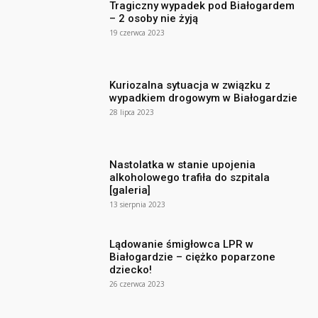
Tragiczny wypadek pod Białogardem
– 2 osoby nie żyją
19 czerwca 2023
Kuriozalna sytuacja w związku z
wypadkiem drogowym w Białogardzie
28 lipca 2023
Nastolatka w stanie upojenia
alkoholowego trafiła do szpitala
[galeria]
13 sierpnia 2023
Lądowanie śmigłowca LPR w
Białogardzie – ciężko poparzone
dziecko!
26 czerwca 2023