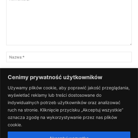
Komentarz:
Na
E-
Cenimy prywatność użytkowników
mai
Używamy plików cookie, aby poprawić jakość przeglądania,
St
wyświetlać reklamy lub treści dostosowane do
Int
indywidualnych potrzeb użytkowników oraz analizować
Zapisz moje nazwisko, adres e-mail i stronę internetową w tej
ruch na stronie. Kliknięcie przycisku „Akceptuj wszystkie”
przeglądarce na następny raz, gdy skomentuję.
oznacza zgodę na wykorzystywanie przez nas plików
cookie.