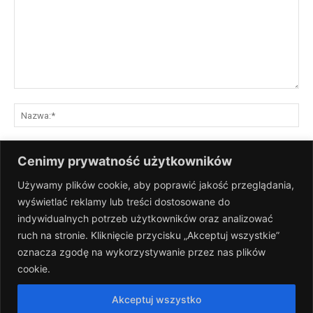
Komentarz:
Na
E-
Cenimy prywatność użytkowników
mai
Używamy plików cookie, aby poprawić jakość przeglądania,
St
wyświetlać reklamy lub treści dostosowane do
Int
indywidualnych potrzeb użytkowników oraz analizować
Zapisz moje nazwisko, adres e-mail i stronę internetową w tej
ruch na stronie. Kliknięcie przycisku „Akceptuj wszystkie”
przeglądarce na następny raz, gdy skomentuję.
oznacza zgodę na wykorzystywanie przez nas plików
cookie.
Akceptuj wszystko