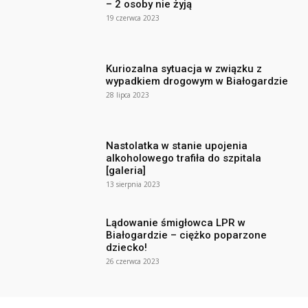
– 2 osoby nie żyją
19 czerwca 2023
Kuriozalna sytuacja w związku z
wypadkiem drogowym w Białogardzie
28 lipca 2023
Nastolatka w stanie upojenia
alkoholowego trafiła do szpitala
[galeria]
13 sierpnia 2023
Lądowanie śmigłowca LPR w
Białogardzie – ciężko poparzone
dziecko!
26 czerwca 2023