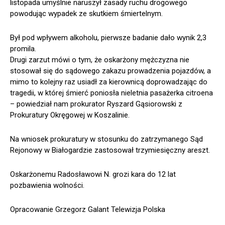
listopada umyślnie naruszył zasady ruchu drogowego
powodując wypadek ze skutkiem śmiertelnym.
Był pod wpływem alkoholu, pierwsze badanie dało wynik 2,3
promila.
Drugi zarzut mówi o tym, że oskarżony mężczyzna nie
stosował się do sądowego zakazu prowadzenia pojazdów, a
mimo to kolejny raz usiadł za kierownicą doprowadzając do
tragedii, w której śmierć poniosła nieletnia pasażerka citroena
– powiedział nam prokurator Ryszard Gąsiorowski z
Prokuratury Okręgowej w Koszalinie.
Na wniosek prokuratury w stosunku do zatrzymanego Sąd
Rejonowy w Białogardzie zastosował trzymiesięczny areszt.
Oskarżonemu Radosławowi N. grozi kara do 12 lat
pozbawienia wolności.
Opracowanie Grzegorz Galant Telewizja Polska