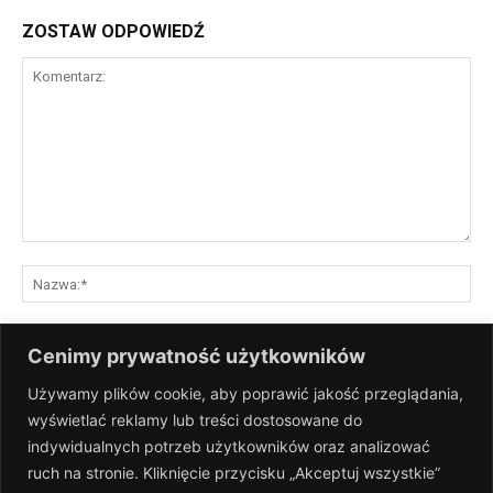
ZOSTAW ODPOWIEDŹ
Komentarz:
Na
E-
Cenimy prywatność użytkowników
mai
Używamy plików cookie, aby poprawić jakość przeglądania,
St
wyświetlać reklamy lub treści dostosowane do
Int
indywidualnych potrzeb użytkowników oraz analizować
Zapisz moje nazwisko, adres e-mail i stronę internetową w tej
ruch na stronie. Kliknięcie przycisku „Akceptuj wszystkie”
przeglądarce na następny raz, gdy skomentuję.