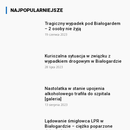
NAJPOPULARNIEJSZE
Tragiczny wypadek pod Białogardem
– 2 osoby nie żyją
19 czerwca 2023
Kuriozalna sytuacja w związku z
wypadkiem drogowym w Białogardzie
28 lipca 2023
Nastolatka w stanie upojenia
alkoholowego trafiła do szpitala
[galeria]
13 sierpnia 2023
Lądowanie śmigłowca LPR w
Białogardzie – ciężko poparzone