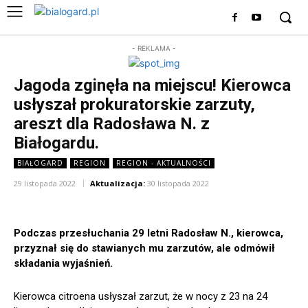
- REKLAMA -
Jagoda zginęła na miejscu! Kierowca
usłyszał prokuratorskie zarzuty,
areszt dla Radosława N. z
Białogardu.
BIAŁOGARD
REGION
REGION - AKTUALNOŚCI
29 listopada 2022
Aktualizacja:
30 listopada 2022
Podczas przesłuchania 29 letni Radosław N., kierowca,
przyznał się do stawianych mu zarzutów, ale odmówił
składania wyjaśnień.
Kierowca citroena usłyszał zarzut, że w nocy z 23 na 24