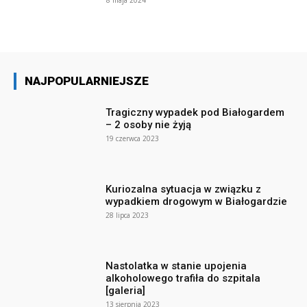
8 maja 2024
NAJPOPULARNIEJSZE
Tragiczny wypadek pod Białogardem
– 2 osoby nie żyją
19 czerwca 2023
Kuriozalna sytuacja w związku z
wypadkiem drogowym w Białogardzie
28 lipca 2023
Nastolatka w stanie upojenia
alkoholowego trafiła do szpitala
[galeria]
13 sierpnia 2023