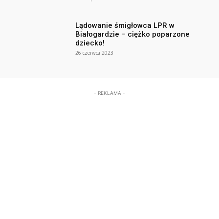
Lądowanie śmigłowca LPR w
Białogardzie – ciężko poparzone
dziecko!
26 czerwca 2023
- REKLAMA -