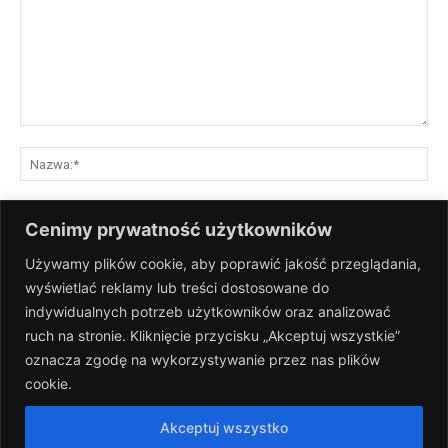
Komentarz:
Na
E-
Cenimy prywatność użytkowników
mai
Używamy plików cookie, aby poprawić jakość przeglądania,
St
wyświetlać reklamy lub treści dostosowane do
Int
indywidualnych potrzeb użytkowników oraz analizować
Zapisz moje nazwisko, adres e-mail i stronę internetową w tej
ruch na stronie. Kliknięcie przycisku „Akceptuj wszystkie”
przeglądarce na następny raz, gdy skomentuję.
oznacza zgodę na wykorzystywanie przez nas plików
cookie.
Akceptuj wszystko