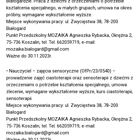
Białogardzie. Praca z dziećmi z orzeczeniami o potrzebie
kształcenia specjalnego, w małych grupach, umowa na okres
próbny, wymagane wykształcenie wyższe.
Miejsce wykonywania pracy: ul. Zwycięstwa 38, 78-200
Białogard
Punkt Przedszkolny MOZAIKA Agnieszka Rybacka, Okrężna 2,
75-736 Koszalin, tel. Tel. 662059719, e-mail:
mozaika.bialogard@gmail.com
Ważne do 30.11.2023r.
• Nauczyciel – zajęcia sensoryczne (OfPr/23/0540) –
prowadzenie zajęć ciastoterapii oraz sensoterapii z dziećmi z
orzeczeniami o potrzebie kształcenia specjalnego, umowa
zlecenie, wymagane wykształcenie wyższe, kurs ciastoterapii,
sensoterapii.
Miejsce wykonywania pracy: ul. Zwycięstwa 38, 78-200
Białogard
Punkt Przedszkolny MOZAIKA Agnieszka Rybacka, Okrężna 2,
75-736 Koszalin, tel. Tel. 662059719, e-mail:
mozaika.bialogard@gmail.com
Ważne do 30.11.2023r.