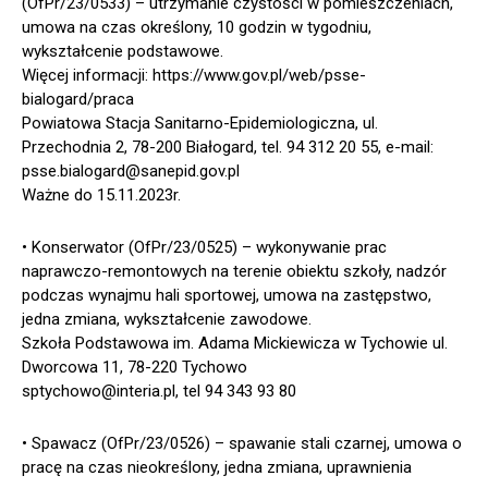
(OfPr/23/0533) – utrzymanie czystości w pomieszczeniach,
umowa na czas określony, 10 godzin w tygodniu,
wykształcenie podstawowe.
Więcej informacji: https://www.gov.pl/web/psse-
bialogard/praca
Powiatowa Stacja Sanitarno-Epidemiologiczna, ul.
Przechodnia 2, 78-200 Białogard, tel. 94 312 20 55, e-mail:
psse.bialogard@sanepid.gov.pl
Ważne do 15.11.2023r.
• Konserwator (OfPr/23/0525) – wykonywanie prac
naprawczo-remontowych na terenie obiektu szkoły, nadzór
podczas wynajmu hali sportowej, umowa na zastępstwo,
jedna zmiana, wykształcenie zawodowe.
Szkoła Podstawowa im. Adama Mickiewicza w Tychowie ul.
Dworcowa 11, 78-220 Tychowo
sptychowo@interia.pl, tel 94 343 93 80
• Spawacz (OfPr/23/0526) – spawanie stali czarnej, umowa o
pracę na czas nieokreślony, jedna zmiana, uprawnienia