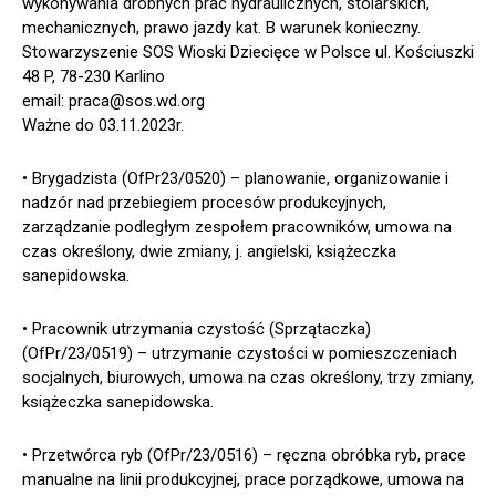
wykonywania drobnych prac hydraulicznych, stolarskich,
mechanicznych, prawo jazdy kat. B warunek konieczny.
Stowarzyszenie SOS Wioski Dziecięce w Polsce ul. Kościuszki
48 P, 78-230 Karlino
email: praca@sos.wd.org
Ważne do 03.11.2023r.
• Brygadzista (OfPr23/0520) – planowanie, organizowanie i
nadzór nad przebiegiem procesów produkcyjnych,
zarządzanie podległym zespołem pracowników, umowa na
czas określony, dwie zmiany, j. angielski, książeczka
sanepidowska.
• Pracownik utrzymania czystość (Sprzątaczka)
(OfPr/23/0519) – utrzymanie czystości w pomieszczeniach
socjalnych, biurowych, umowa na czas określony, trzy zmiany,
książeczka sanepidowska.
• Przetwórca ryb (OfPr/23/0516) – ręczna obróbka ryb, prace
manualne na linii produkcyjnej, prace porządkowe, umowa na