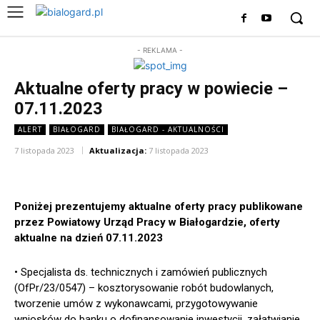
- REKLAMA -
Aktualne oferty pracy w powiecie –
07.11.2023
ALERT
BIAŁOGARD
BIAŁOGARD - AKTUALNOŚCI
7 listopada 2023
Aktualizacja:
7 listopada 2023
Poniżej prezentujemy aktualne oferty pracy publikowane
przez Powiatowy Urząd Pracy w Białogardzie, oferty
aktualne na dzień 07.11.2023
• Specjalista ds. technicznych i zamówień publicznych
(OfPr/23/0547) – kosztorysowanie robót budowlanych,
tworzenie umów z wykonawcami, przygotowywanie
wniosków do banku o dofinansowanie inwestycji, załatwianie