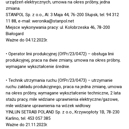
urządzeń elektrycznych, umowa na okres próbny, jedna
zmiana.
STANPOL Sp. z o.o., Al. 3 Maja 44, 76-200 Słupsk, tel. 94 312
11 88, e-mail: weronika@stanpol.net
Miejsce wykonywania pracy: ul. Kołobrzeska 46, 78-200
Białogard
Ważne do 04.12.2023r.
• Operator linii produkcyjnej (OfPr/23/0472) – obsługa linii
produkcyjnej, praca na dwie zmiany, umowa na okres próbny,
wymagane wykształcenie średnie.
• Technik utrzymania ruchu (OfPr/23/0473) – utrzymanie
ruchu zakładu produkcyjnego, praca na jedna zmianę, umowa
na okres próbny, wymagane wykształcenie techniczne, 2 lata
stażu pracy, mile widziane uprawnienia elektryczne/gazowe,
mile widziane uprawnienia na wózek widłowy.
YINLUN SETRAB POLAND Sp. z o.o., Krzywopłoty 1B, 78-230
Karlino, tel. 453 057 385
Ważne do 21.11.2023r.