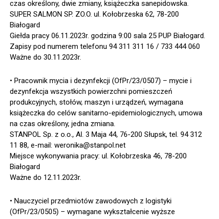
czas określony, dwie zmiany, książeczka sanepidowska.
SUPER SALMON SP. ZO.O. ul. Kołobrzeska 62, 78-200
Białogard
Giełda pracy 06.11.2023r. godzina 9:00 sala 25 PUP Białogard.
Zapisy pod numerem telefonu 94 311 311 16 / 733 444 060
Ważne do 30.11.2023r.
• Pracownik mycia i dezynfekcji (OfPr/23/0507) – mycie i
dezynfekcja wszystkich powierzchni pomieszczeń
produkcyjnych, stołów, maszyn i urządzeń, wymagana
książeczka do celów sanitarno-epidemiologicznych, umowa
na czas określony, jedna zmiana.
STANPOL Sp. z o.o., Al. 3 Maja 44, 76-200 Słupsk, tel. 94 312
11 88, e-mail: weronika@stanpol.net
Miejsce wykonywania pracy: ul. Kołobrzeska 46, 78-200
Białogard
Ważne do 12.11.2023r.
• Nauczyciel przedmiotów zawodowych z logistyki
(OfPr/23/0505) – wymagane wykształcenie wyższe