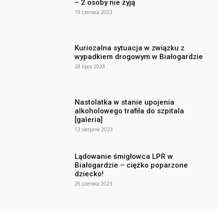
– 2 osoby nie żyją
19 czerwca 2023
Kuriozalna sytuacja w związku z
wypadkiem drogowym w Białogardzie
28 lipca 2023
Nastolatka w stanie upojenia
alkoholowego trafiła do szpitala
[galeria]
13 sierpnia 2023
Lądowanie śmigłowca LPR w
Białogardzie – ciężko poparzone
dziecko!
26 czerwca 2023