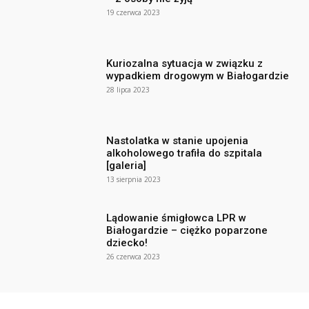
19 czerwca 2023
Kuriozalna sytuacja w związku z
wypadkiem drogowym w Białogardzie
28 lipca 2023
Nastolatka w stanie upojenia
alkoholowego trafiła do szpitala
[galeria]
13 sierpnia 2023
Lądowanie śmigłowca LPR w
Białogardzie – ciężko poparzone
dziecko!
26 czerwca 2023