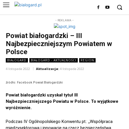
- REKLAMA -
Powiat białogardzki – III
Najbezpieczniejszym Powiatem w
Polsce
BIAŁOGARD
BIAŁOGARD - AKTUALNOŚCI
REGION
4 listopada 2022
Aktualizacja:
4 listopada 2022
źródło: Facebook Powiat Białogardzki
Powiat białogardzki uzyskał tytuł III
Najbezpieczniejszego Powiatu w Polsce. To wyjątkowe
wyróżnienie.
Podczas IV Ogólnopolskiego Konwentu pt.: „Współpraca
międzysektorowa i innowacje na rzecz bezpieczeństwa