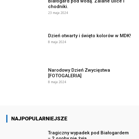
Białogard pod wodą. Zalane ulice i
chodniki.
23 maja 2024
Dzień otwarty i święto kolorów w MDK!
8 maja 2024
Narodowy Dzień Zwycięstwa
[FOTOGALERIA]
8 maja 2024
NAJPOPULARNIEJSZE
Tragiczny wypadek pod Białogardem
– 2 osoby nie żyją