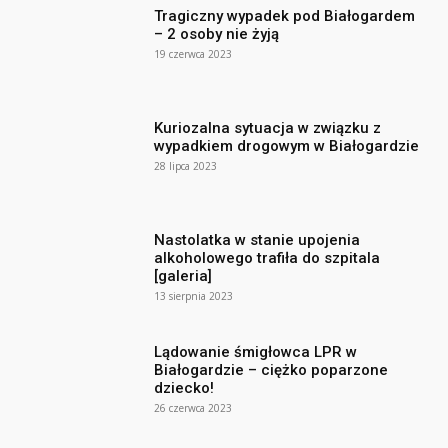
Tragiczny wypadek pod Białogardem
– 2 osoby nie żyją
19 czerwca 2023
Kuriozalna sytuacja w związku z
wypadkiem drogowym w Białogardzie
28 lipca 2023
Nastolatka w stanie upojenia
alkoholowego trafiła do szpitala
[galeria]
13 sierpnia 2023
Lądowanie śmigłowca LPR w
Białogardzie – ciężko poparzone
dziecko!
26 czerwca 2023