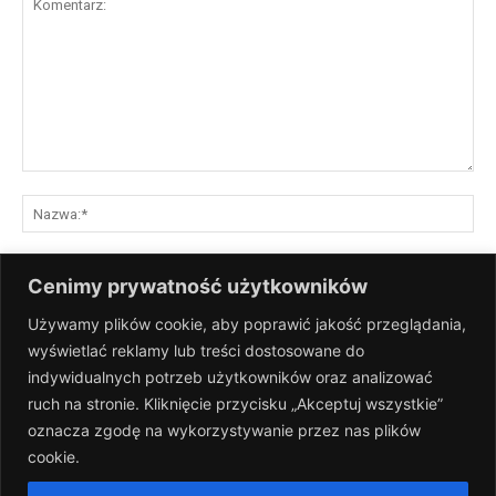
Komentarz:
Na
E-
Cenimy prywatność użytkowników
mai
Używamy plików cookie, aby poprawić jakość przeglądania,
St
wyświetlać reklamy lub treści dostosowane do
Int
indywidualnych potrzeb użytkowników oraz analizować
Zapisz moje nazwisko, adres e-mail i stronę internetową w tej
ruch na stronie. Kliknięcie przycisku „Akceptuj wszystkie”
przeglądarce na następny raz, gdy skomentuję.
oznacza zgodę na wykorzystywanie przez nas plików
cookie.