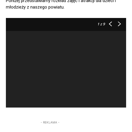
Poniżej przedstawiamy rozkład zajęć i atrakcji dla dzieci i
młodzieży z naszego powiatu.
1
z 9
- REKLAMA -