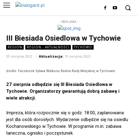
- REKLAMA -
III Biesiada Osiedlowa w Tychowie
REGION
REGION - AKTUALNOŚCI
TYCHOWO
20 sierpnia 2022
Aktualizacja:
19 sierpnia 2022
źródło: Facebook Sylwia Walkusz Radna Rady Miejskiej w Tychowie
27 sierpnia odbędzie się III Biesiada Osiedlowa w
Tychowie. Organizatorzy gwarantują dobrą zabawę i
wiele atrakcji.
Impreza, która rozpocznie się o godz. 18:00, zaplanowana
jest dla osób dorosłych. Wydarzenie odbędzie się na osiedlu
Kochanowskiego w Tychowie. W programie m.in. zabawa
taneczna, ognisko i poczęstunek.