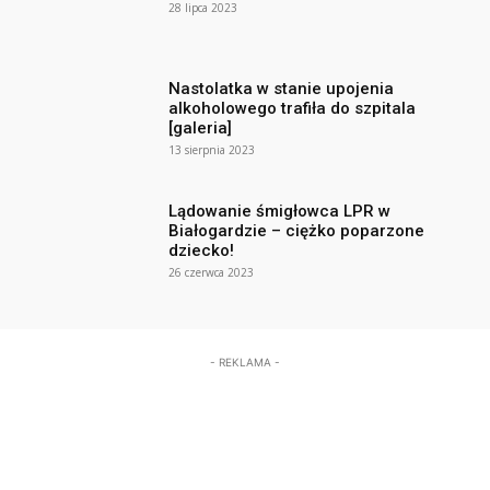
28 lipca 2023
Nastolatka w stanie upojenia
alkoholowego trafiła do szpitala
[galeria]
13 sierpnia 2023
Lądowanie śmigłowca LPR w
Białogardzie – ciężko poparzone
dziecko!
26 czerwca 2023
- REKLAMA -