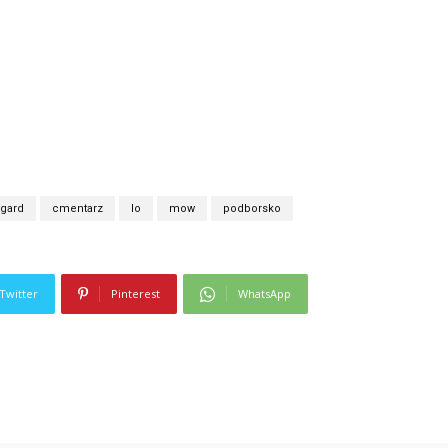
ogard
cmentarz
lo
mow
podborsko
Twitter
Pinterest
WhatsApp