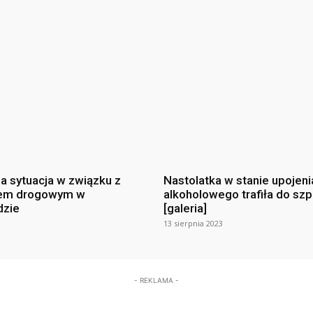
na sytuacja w związku z
Nastolatka w stanie upojeni
em drogowym w
alkoholowego trafiła do szp
dzie
[galeria]
13 sierpnia 2023
- REKLAMA -