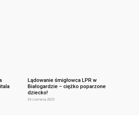
a
Lądowanie śmigłowca LPR w
itala
Białogardzie – ciężko poparzone
dziecko!
26 czerwca 2023