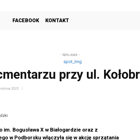
FACEBOOK
KONTAKT
- REKLAMA -
cmentarzu przy ul. Kołobr
wietnia 2023
rdzki
 im. Bogusława X w Białogardzie oraz z
 w Podborsku włączyła się w akcję sprzątania