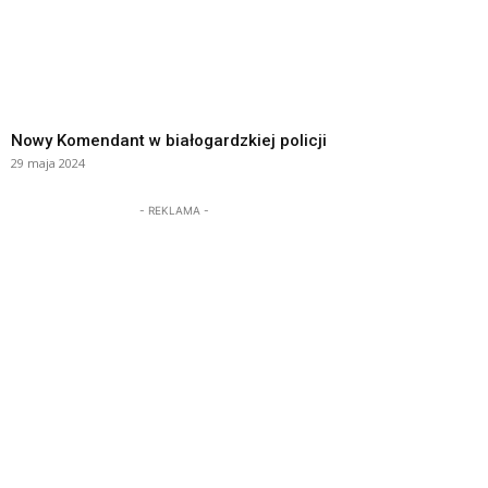
Nowy Komendant w białogardzkiej policji
29 maja 2024
- REKLAMA -