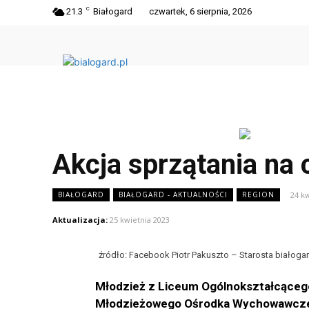
C
21.3
Białogard
czwartek, 6 sierpnia, 2026
Akcja sprzątania na 
24 k
BIAŁOGARD
BIAŁOGARD - AKTUALNOŚCI
REGION
Aktualizacja:
25 kwietnia 2023
źródło: Facebook Piotr Pakuszto – Starosta białoga
Młodzież z Liceum Ogólnokształcącego
Młodzieżowego Ośrodka Wychowawczego