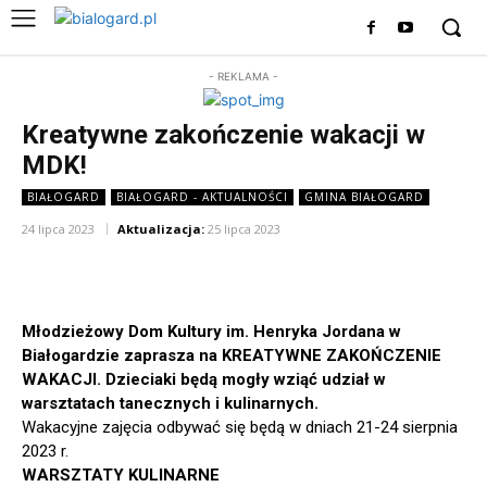
- REKLAMA -
Kreatywne zakończenie wakacji w
MDK!
BIAŁOGARD
BIAŁOGARD - AKTUALNOŚCI
GMINA BIAŁOGARD
24 lipca 2023
Aktualizacja:
25 lipca 2023
Młodzieżowy Dom Kultury im. Henryka Jordana w
Białogardzie zaprasza na KREATYWNE ZAKOŃCZENIE
WAKACJI. Dzieciaki będą mogły wziąć udział w
warsztatach tanecznych i kulinarnych.
Wakacyjne zajęcia odbywać się będą w dniach 21-24 sierpnia
2023 r.
WARSZTATY KULINARNE