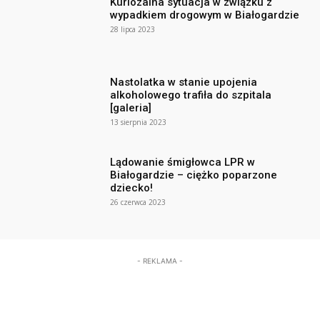
Kuriozalna sytuacja w związku z
wypadkiem drogowym w Białogardzie
28 lipca 2023
Nastolatka w stanie upojenia
alkoholowego trafiła do szpitala
[galeria]
13 sierpnia 2023
Lądowanie śmigłowca LPR w
Białogardzie – ciężko poparzone
dziecko!
26 czerwca 2023
- REKLAMA -