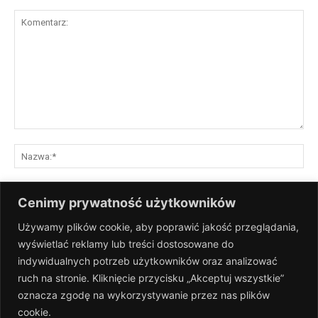
Komentarz:
Na
E-
Cenimy prywatność użytkowników
mai
Używamy plików cookie, aby poprawić jakość przeglądania,
St
wyświetlać reklamy lub treści dostosowane do
Int
indywidualnych potrzeb użytkowników oraz analizować
Zapisz moje nazwisko, adres e-mail i stronę internetową w tej
ruch na stronie. Kliknięcie przycisku „Akceptuj wszystkie”
przeglądarce na następny raz, gdy skomentuję.
oznacza zgodę na wykorzystywanie przez nas plików
cookie.