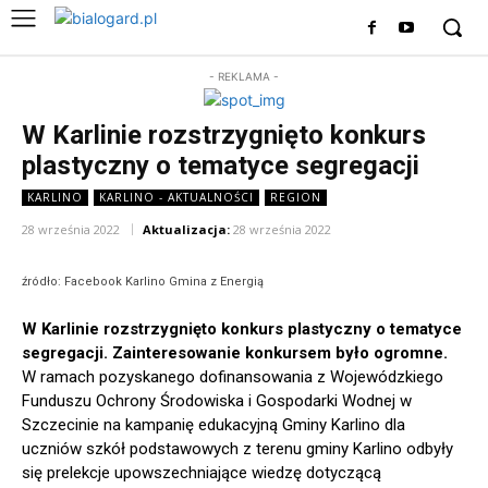
- REKLAMA -
W Karlinie rozstrzygnięto konkurs
plastyczny o tematyce segregacji
KARLINO
KARLINO - AKTUALNOŚCI
REGION
28 września 2022
Aktualizacja:
28 września 2022
źródło: Facebook Karlino Gmina z Energią
W Karlinie rozstrzygnięto konkurs plastyczny o tematyce
segregacji. Zainteresowanie konkursem było ogromne.
W ramach pozyskanego dofinansowania z Wojewódzkiego
Funduszu Ochrony Środowiska i Gospodarki Wodnej w
Szczecinie na kampanię edukacyjną Gminy Karlino dla
uczniów szkół podstawowych z terenu gminy Karlino odbyły
się prelekcje upowszechniające wiedzę dotyczącą