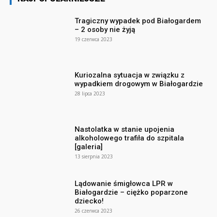
Tragiczny wypadek pod Białogardem
– 2 osoby nie żyją
19 czerwca 2023
Kuriozalna sytuacja w związku z
wypadkiem drogowym w Białogardzie
28 lipca 2023
Nastolatka w stanie upojenia
alkoholowego trafiła do szpitala
[galeria]
13 sierpnia 2023
Lądowanie śmigłowca LPR w
Białogardzie – ciężko poparzone
dziecko!
26 czerwca 2023