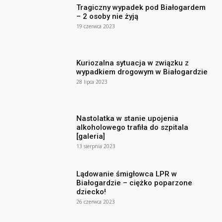
Tragiczny wypadek pod Białogardem
– 2 osoby nie żyją
19 czerwca 2023
Kuriozalna sytuacja w związku z
wypadkiem drogowym w Białogardzie
28 lipca 2023
Nastolatka w stanie upojenia
alkoholowego trafiła do szpitala
[galeria]
13 sierpnia 2023
Lądowanie śmigłowca LPR w
Białogardzie – ciężko poparzone
dziecko!
26 czerwca 2023