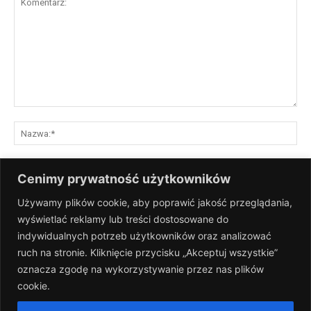
Komentarz:
Na
E-
Cenimy prywatność użytkowników
mai
Używamy plików cookie, aby poprawić jakość przeglądania,
St
wyświetlać reklamy lub treści dostosowane do
Int
indywidualnych potrzeb użytkowników oraz analizować
Zapisz moje nazwisko, adres e-mail i stronę internetową w tej
ruch na stronie. Kliknięcie przycisku „Akceptuj wszystkie”
przeglądarce na następny raz, gdy skomentuję.
oznacza zgodę na wykorzystywanie przez nas plików
cookie.