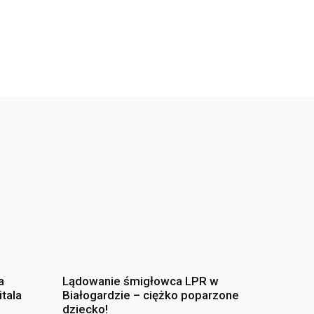
a
Lądowanie śmigłowca LPR w
itala
Białogardzie – ciężko poparzone
dziecko!