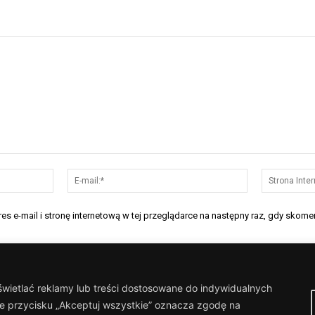
Nazwa:*
E-
mail:*
s e-mail i stronę internetową w tej przeglądarce na następny raz, gdy skomen
wietlać reklamy lub treści dostosowane do indywidualnych
cie przycisku „Akceptuj wszystkie” oznacza zgodę na