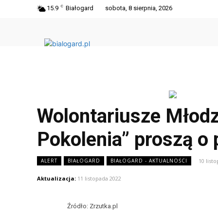
C
15.9
Białogard
sobota, 8 sierpnia, 2026
Wolontariusze Młod
Pokolenia” proszą o
10 list
ALERT
BIAŁOGARD
BIAŁOGARD - AKTUALNOŚCI
Aktualizacja:
11 listopada 2022
Źródło: Zrzutka.pl