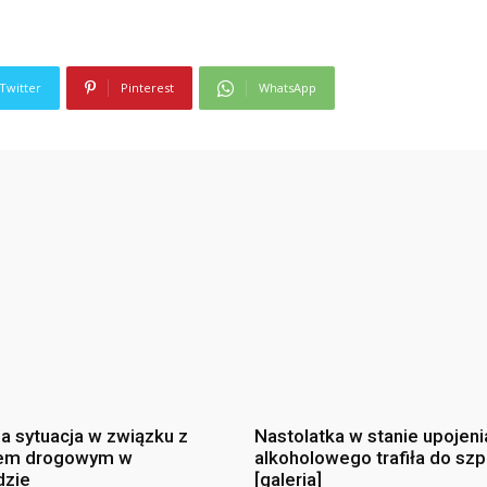
Twitter
Pinterest
WhatsApp
na sytuacja w związku z
Nastolatka w stanie upojeni
em drogowym w
alkoholowego trafiła do szp
dzie
[galeria]