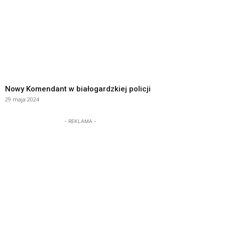
Nowy Komendant w białogardzkiej policji
29 maja 2024
- REKLAMA -