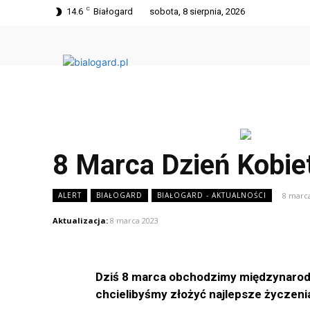
C
14.6
Białogard
sobota, 8 sierpnia, 2026
8 Marca Dzień Kobie
8 marc
ALERT
BIAŁOGARD
BIAŁOGARD - AKTUALNOŚCI
Aktualizacja:
8 marca 2023
Dziś 8 marca obchodzimy międzynarodow
chcielibyśmy złożyć najlepsze życzeni