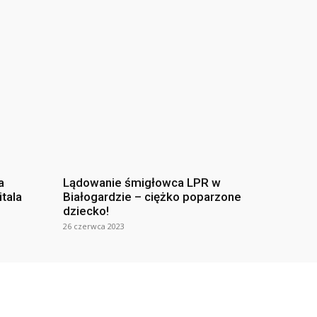
a
Lądowanie śmigłowca LPR w
itala
Białogardzie – ciężko poparzone
dziecko!
26 czerwca 2023