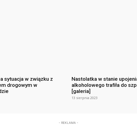
na sytuacja w związku z
Nastolatka w stanie upojeni
em drogowym w
alkoholowego trafiła do szp
dzie
[galeria]
13 sierpnia 2023
- REKLAMA -