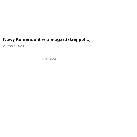
Nowy Komendant w białogardzkiej policji
29 maja 2024
- REKLAMA -