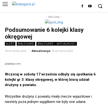
- REKLAMA -
Podsumowanie 6 kolejki klasy
okręgowej
ALERT
BIAŁOGARD
BIAŁOGARD - AKTUALNOŚCI
18 września 2022
Aktualizacja:
18 września 2022
pixabay.com
Wczoraj w sobotę 17 września odbyły się spotkania 6
kolejki gr 3. klasy okręgowej, w której biorą udział
drużyny z powiatu.
Wszystkie drużyny z powiatu miały mecze wyjazdowe i
niestety poza jednym wyjątkiem nie były one udane.