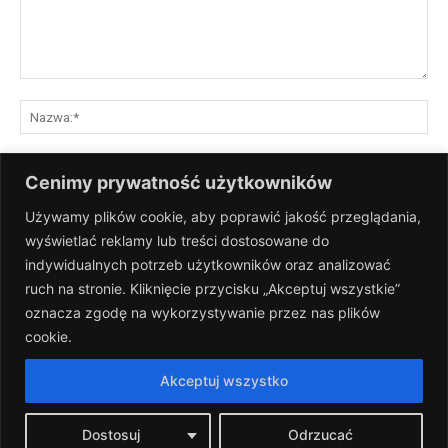
Komentarz:
Na
E-
Cenimy prywatność użytkowników
mai
Używamy plików cookie, aby poprawić jakość przeglądania,
St
wyświetlać reklamy lub treści dostosowane do
Int
indywidualnych potrzeb użytkowników oraz analizować
Zapisz moje nazwisko, adres e-mail i stronę internetową w tej
ruch na stronie. Kliknięcie przycisku „Akceptuj wszystkie”
przeglądarce na następny raz, gdy skomentuję.
oznacza zgodę na wykorzystywanie przez nas plików
cookie.
Akceptuj wszystko
Dostosuj
Odrzucać