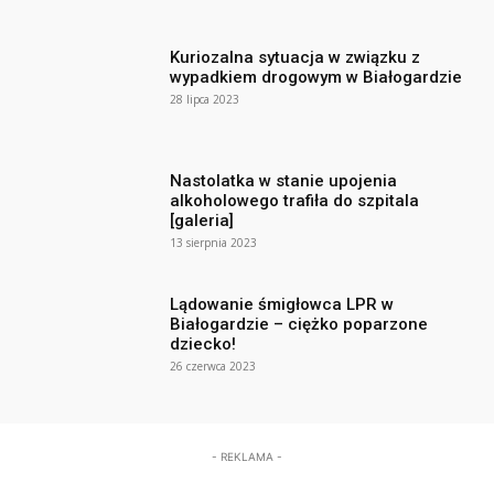
Kuriozalna sytuacja w związku z
wypadkiem drogowym w Białogardzie
28 lipca 2023
Nastolatka w stanie upojenia
alkoholowego trafiła do szpitala
[galeria]
13 sierpnia 2023
Lądowanie śmigłowca LPR w
Białogardzie – ciężko poparzone
dziecko!
26 czerwca 2023
- REKLAMA -