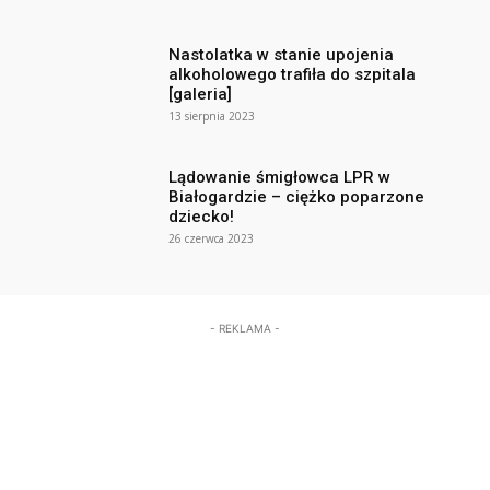
Nastolatka w stanie upojenia
alkoholowego trafiła do szpitala
[galeria]
13 sierpnia 2023
Lądowanie śmigłowca LPR w
Białogardzie – ciężko poparzone
dziecko!
26 czerwca 2023
- REKLAMA -