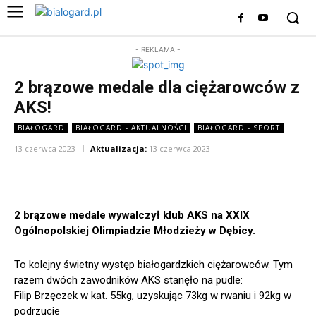
- REKLAMA -
2 brązowe medale dla ciężarowców z
AKS!
BIAŁOGARD
BIAŁOGARD - AKTUALNOŚCI
BIAŁOGARD - SPORT
13 czerwca 2023
Aktualizacja:
13 czerwca 2023
2 brązowe medale wywalczył klub AKS na XXIX
Ogólnopolskiej Olimpiadzie Młodzieży w Dębicy.
To kolejny świetny występ białogardzkich ciężarowców. Tym
razem dwóch zawodników AKS stanęło na pudle:
Filip Brzęczek w kat. 55kg, uzyskując 73kg w rwaniu i 92kg w
podrzucie