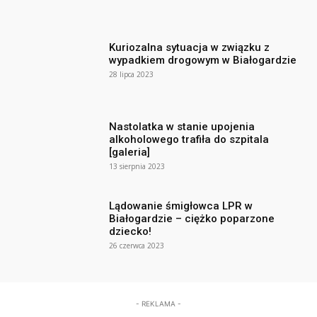
Kuriozalna sytuacja w związku z
wypadkiem drogowym w Białogardzie
28 lipca 2023
Nastolatka w stanie upojenia
alkoholowego trafiła do szpitala
[galeria]
13 sierpnia 2023
Lądowanie śmigłowca LPR w
Białogardzie – ciężko poparzone
dziecko!
26 czerwca 2023
- REKLAMA -