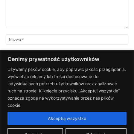
Komentarz:
Na
E-
Cenimy prywatność użytkowników
mai
Używamy plików cookie, aby poprawić jakość przeglądania,
St
wyświetlać reklamy lub treści dostosowane do
Int
indywidualnych potrzeb użytkowników oraz analizować
Zapisz moje nazwisko, adres e-mail i stronę internetową w tej
ruch na stronie. Kliknięcie przycisku „Akceptuj wszystkie”
przeglądarce na następny raz, gdy skomentuję.
oznacza zgodę na wykorzystywanie przez nas plików
cookie.
Akceptuj wszystko