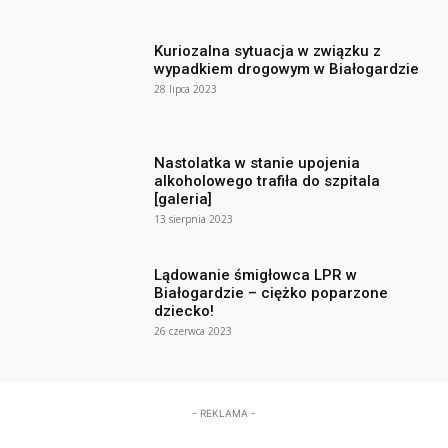
Kuriozalna sytuacja w związku z
wypadkiem drogowym w Białogardzie
28 lipca 2023
Nastolatka w stanie upojenia
alkoholowego trafiła do szpitala
[galeria]
13 sierpnia 2023
Lądowanie śmigłowca LPR w
Białogardzie – ciężko poparzone
dziecko!
26 czerwca 2023
- REKLAMA -