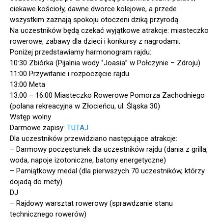
ciekawe kościoły, dawne dworce kolejowe, a przede
wszystkim zaznają spokoju otoczeni dziką przyrodą.
Na uczestników będą czekać wyjątkowe atrakcje: miasteczko
rowerowe, zabawy dla dzieci i konkursy z nagrodami.
Poniżej przedstawiamy harmonogram rajdu:
10:30 Zbiórka (Pijalnia wody ‘’Joasia’’ w Połczynie – Zdroju)
11:00 Przywitanie i rozpoczęcie rajdu
13:00 Meta
13:00 – 16:00 Miasteczko Rowerowe Pomorza Zachodniego
(polana rekreacyjna w Złocieńcu, ul. Śląska 30)
Wstęp wolny
Darmowe zapisy:
TUTAJ
Dla uczestników przewidziano następujące atrakcje:
– Darmowy poczęstunek dla uczestników rajdu (dania z grilla,
woda, napoje izotoniczne, batony energetyczne)
– Pamiątkowy medal (dla pierwszych 70 uczestników, którzy
dojadą do mety)
DJ
– Rajdowy warsztat rowerowy (sprawdzanie stanu
technicznego rowerów)