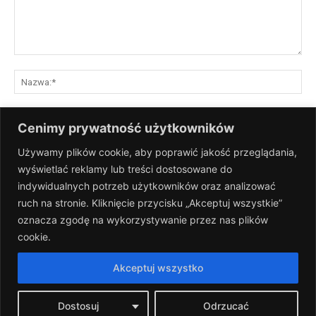
Komentarz:
Na
E-
Cenimy prywatność użytkowników
mai
Używamy plików cookie, aby poprawić jakość przeglądania,
St
wyświetlać reklamy lub treści dostosowane do
Int
indywidualnych potrzeb użytkowników oraz analizować
Zapisz moje nazwisko, adres e-mail i stronę internetową w tej
ruch na stronie. Kliknięcie przycisku „Akceptuj wszystkie”
przeglądarce na następny raz, gdy skomentuję.
oznacza zgodę na wykorzystywanie przez nas plików
cookie.
Akceptuj wszystko
Dostosuj
Odrzucać