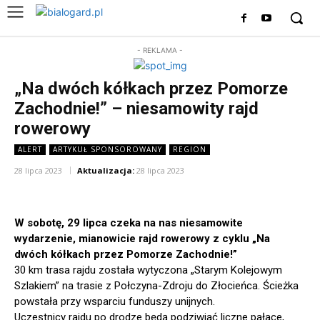
- REKLAMA -
„Na dwóch kółkach przez Pomorze
Zachodnie!” – niesamowity rajd
rowerowy
ALERT
ARTYKUŁ SPONSOROWANY
REGION
28 lipca 2023
Aktualizacja:
28 lipca 2023
W sobotę, 29 lipca czeka na nas niesamowite
wydarzenie, mianowicie rajd rowerowy z cyklu „Na
dwóch kółkach przez Pomorze Zachodnie!”
30 km trasa rajdu została wytyczona „Starym Kolejowym
Szlakiem” na trasie z Połczyna-Zdroju do Złocieńca. Ścieżka
powstała przy wsparciu funduszy unijnych.
Uczestnicy rajdu po drodze będą podziwiać liczne pałace,