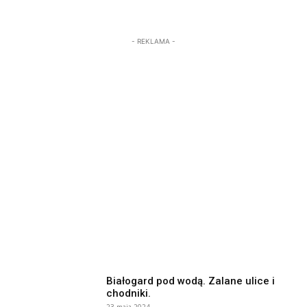
- REKLAMA -
Białogard pod wodą. Zalane ulice i
chodniki.
23 maja 2024