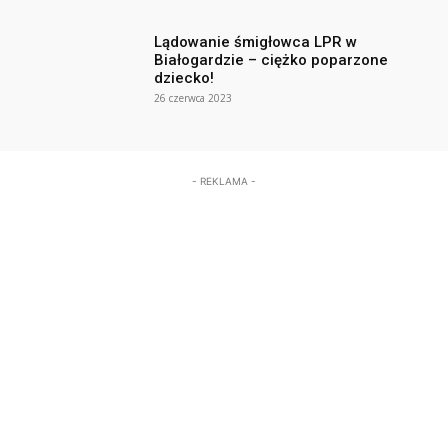
Lądowanie śmigłowca LPR w
Białogardzie – ciężko poparzone
dziecko!
26 czerwca 2023
- REKLAMA -