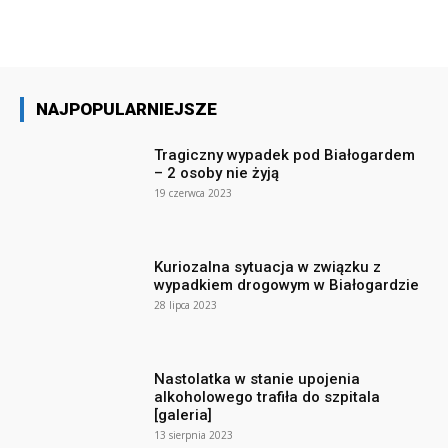
NAJPOPULARNIEJSZE
Tragiczny wypadek pod Białogardem
– 2 osoby nie żyją
19 czerwca 2023
Kuriozalna sytuacja w związku z
wypadkiem drogowym w Białogardzie
28 lipca 2023
Nastolatka w stanie upojenia
alkoholowego trafiła do szpitala
[galeria]
13 sierpnia 2023