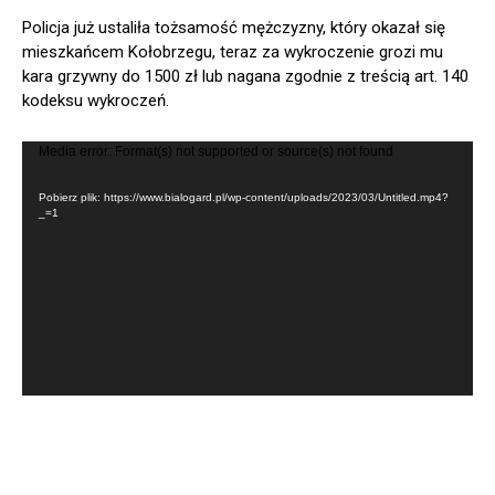
Policja już ustaliła tożsamość mężczyzny, który okazał się
mieszkańcem Kołobrzegu, teraz za wykroczenie grozi mu
kara grzywny do 1500 zł lub nagana zgodnie z treścią art. 140
kodeksu wykroczeń.
O
Media error: Format(s) not supported or source(s) not found
d
t
Pobierz plik: https://www.bialogard.pl/wp-content/uploads/2023/03/Untitled.mp4?
_=1
w
a
r
z
a
c
z
v
i
d
e
o