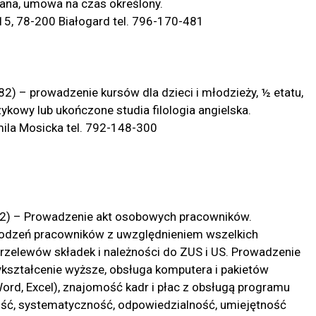
iana, umowa na czas określony.
5, 78-200 Białogard tel. 796-170-481
82) – prowadzenie kursów dla dzieci i młodzieży, ½ etatu,
zykowy lub ukończone studia filologia angielska.
la Mosicka tel. 792-148-300
0372) – Prowadzenie akt osobowych pracowników.
agrodzeń pracowników z uwzględnieniem wszelkich
rzelewów składek i należności do ZUS i US. Prowadzenie
ształcenie wyższe, obsługa komputera i pakietów
rd, Excel), znajomość kadr i płac z obsługą programu
ność, systematyczność, odpowiedzialność, umiejętność