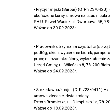
• Fryzjer męski (Barber) (OfPr/23/0420)
ukończone kursy, umowa na czas nieokreś
P.H.U. Paweł Wasiuk ul. Dworcowa 5B, 78
Ważne do 30.09.2023r.
• Pracownik utrzymania czystości (sprzą
podłóg, okien, wycieranie biurek, parapet
pracę na czas określony, wykształcenie
Urząd Gminy, ul. Wileńska 8, 78-200 Biało
Ważne do 24.09.2023r.
• Sprzedawca/kasjer (OfPr/23/0411) – sp
umowa zlecenie, dwie zmiany.
Estera Bromirska, ul. Olimpijska 1a, 78-2
Ważne do 18.09.2023r.