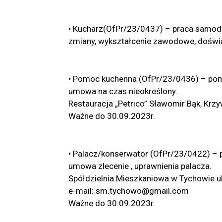
• Kucharz(OfPr/23/0437) – praca samodz
zmiany, wykształcenie zawodowe, doświ
• Pomoc kuchenna (OfPr/23/0436) – pom
umowa na czas nieokreślony.
Restauracja „Petrico” Sławomir Bąk, Krzy
Ważne do 30.09.2023r.
• Palacz/konserwator (OfPr/23/0422) – p
umowa zlecenie , uprawnienia palacza.
Spółdzielnia Mieszkaniowa w Tychowie u
e-mail: sm.tychowo@gmail.com
Ważne do 30.09.2023r.