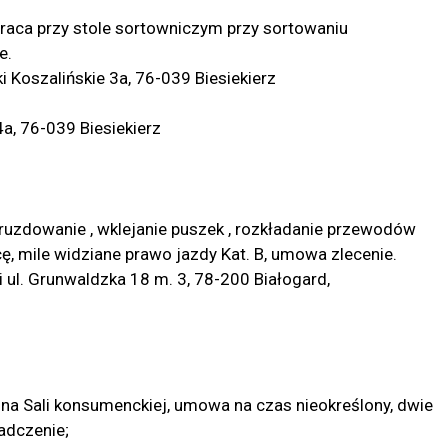
raca przy stole sortowniczym przy sortowaniu
e.
oszalińskie 3a, 76-039 Biesiekierz
a, 76-039 Biesiekierz
ruzdowanie , wklejanie puszek , rozkładanie przewodów
ę, mile widziane prawo jazdy Kat. B, umowa zlecenie.
l. Grunwaldzka 18 m. 3, 78-200 Białogard,
 na Sali konsumenckiej, umowa na czas nieokreślony, dwie
adczenie;