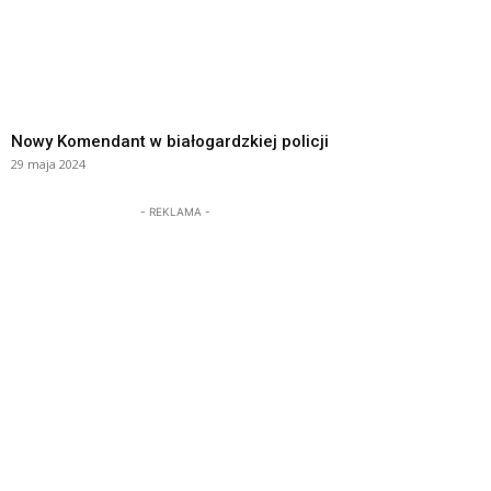
Nowy Komendant w białogardzkiej policji
29 maja 2024
- REKLAMA -