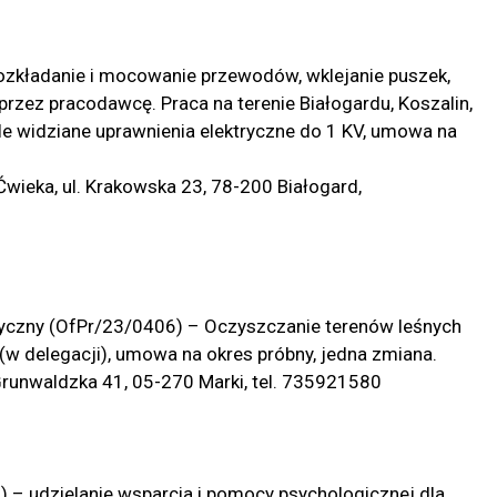
rozkładanie i mocowanie przewodów, wklejanie puszek,
rzez pracodawcę. Praca na terenie Białogardu, Koszalin,
e widziane uprawnienia elektryczne do 1 KV, umowa na
wieka, ul. Krakowska 23, 78-200 Białogard,
zyczny (OfPr/23/0406) – Oczyszczanie terenów leśnych
ki (w delegacji), umowa na okres próbny, jedna zmiana.
Grunwaldzka 41, 05-270 Marki, tel. 735921580
 – udzielanie wsparcia i pomocy psychologicznej dla