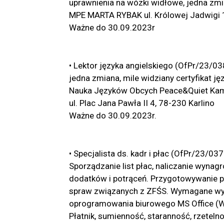
uprawnienia na wózki widłowe, jedna zm
MPE MARTA RYBAK ul. Królowej Jadwigi 1
Ważne do 30.09.2023r
• Lektor języka angielskiego (OfPr/23/03
jedna zmiana, mile widziany certyfikat ję
Nauka Języków Obcych Peace&Quiet Kami
ul. Plac Jana Pawła II 4, 78-230 Karlino
Ważne do 30.09.2023r.
• Specjalista ds. kadr i płac (OfPr/23/
Sporządzanie list płac, naliczanie wyn
dodatków i potrąceń. Przygotowywanie p
spraw związanych z ZFŚS. Wymagane wyk
oprogramowania biurowego MS Office (Wo
Płatnik, sumienność, staranność, rzetel