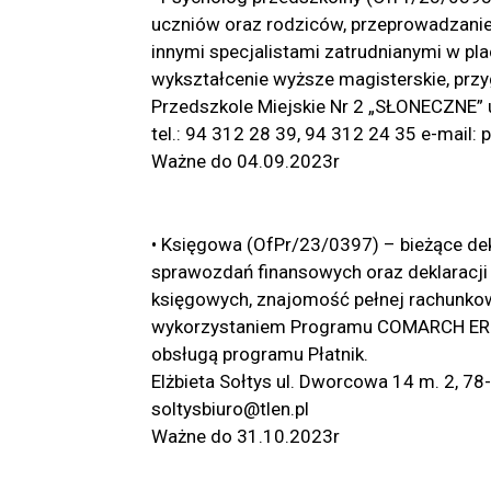
uczniów oraz rodziców, przeprowadzanie 
innymi specjalistami zatrudnianymi w pl
wykształcenie wyższe magisterskie, prz
Przedszkole Miejskie Nr 2 „SŁONECZNE” u
tel.: 94 312 28 39, 94 312 24 35 e-mail:
Ważne do 04.09.2023r
• Księgowa (OfPr/23/0397) – bieżące de
sprawozdań finansowych oraz deklaracji
księgowych, znajomość pełnej rachunko
wykorzystaniem Programu COMARCH ERP O
obsługą programu Płatnik.
Elżbieta Sołtys ul. Dworcowa 14 m. 2, 78-
soltysbiuro@tlen.pl
Ważne do 31.10.2023r