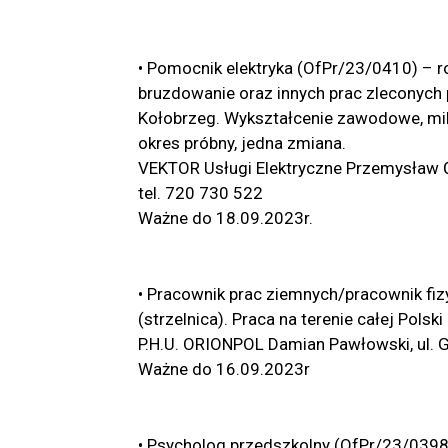
• Pomocnik elektryka (OfPr/23/0410) – 
bruzdowanie oraz innych prac zleconych p
Kołobrzeg. Wykształcenie zawodowe, mil
okres próbny, jedna zmiana.
VEKTOR Usługi Elektryczne Przemysław Ć
tel. 720 730 522
Ważne do 18.09.2023r.
• Pracownik prac ziemnych/pracownik fi
(strzelnica). Praca na terenie całej Pols
P.H.U. ORIONPOL Damian Pawłowski, ul. 
Ważne do 16.09.2023r
• Psycholog przedszkolny (OfPr/23/0398)