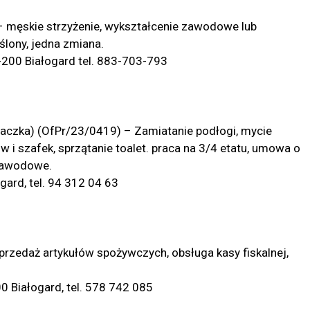
 – męskie strzyżenie, wykształcenie zawodowe lub
lony, jedna zmiana.
-200 Białogard tel. 883-703-793
taczka) (OfPr/23/0419) – Zamiatanie podłogi, mycie
ów i szafek, sprzątanie toalet. praca na 3/4 etatu, umowa o
 zawodowe.
gard, tel. 94 312 04 63
rzedaż artykułów spożywczych, obsługa kasy fiskalnej,
00 Białogard, tel. 578 742 085