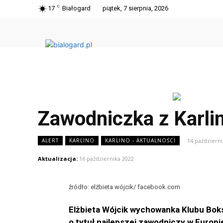
C
17
Białogard
piątek, 7 sierpnia, 2026
Zawodniczka z Karli
14 październi
ALERT
KARLINO
KARLINO - AKTUALNOŚCI
Aktualizacja:
16 października 2022
źródło: elżbieta wójcik/ facebook.com
Elżbieta Wójcik wychowanka Klubu Boks
o tytuł najlepszej zawodniczy w Europi