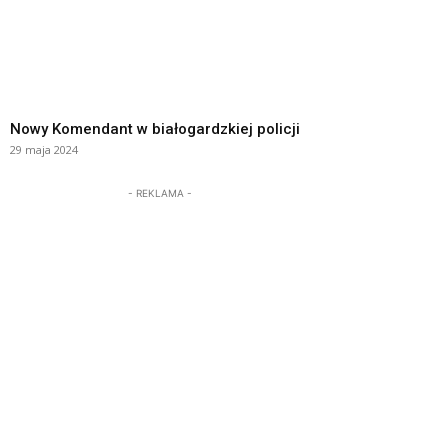
Nowy Komendant w białogardzkiej policji
29 maja 2024
- REKLAMA -