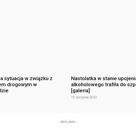
na sytuacja w związku z
Nastolatka w stanie upojeni
em drogowym w
alkoholowego trafiła do szp
dzie
[galeria]
13 sierpnia 2023
- REKLAMA -