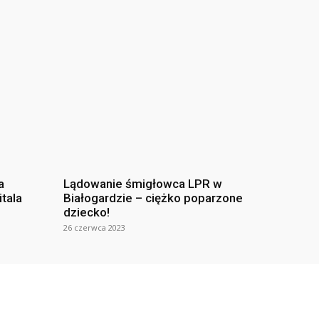
a
Lądowanie śmigłowca LPR w
itala
Białogardzie – ciężko poparzone
dziecko!
26 czerwca 2023