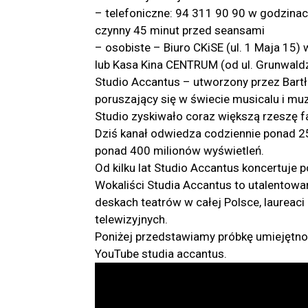
– telefoniczne: 94 311 90 90 w godzinach 
czynny 45 minut przed seansami
– osobiste – Biuro CKiSE (ul. 1 Maja 15) w
lub Kasa Kina CENTRUM (od ul. Grunwaldz
Studio Accantus – utworzony przez Bart
poruszający się w świecie musicalu i muz
Studio zyskiwało coraz większą rzeszę 
Dziś kanał odwiedza codziennie ponad 25
ponad 400 milionów wyświetleń.
Od kilku lat Studio Accantus koncertuje p
Wokaliści Studia Accantus to utalentowa
deskach teatrów w całej Polsce, laurea
telewizyjnych.
Poniżej przedstawiamy próbkę umiejętno
YouTube studia accantus.