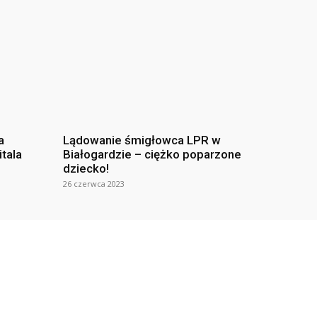
a
Lądowanie śmigłowca LPR w
itala
Białogardzie – ciężko poparzone
dziecko!
26 czerwca 2023