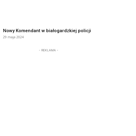
Nowy Komendant w białogardzkiej policji
29 maja 2024
- REKLAMA -