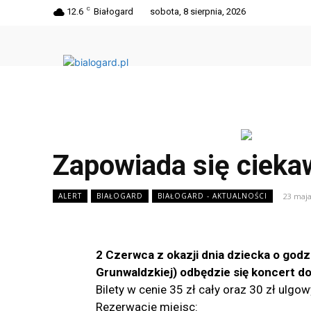
C
12.6
Białogard
sobota, 8 sierpnia, 2026
Zapowiada się ciekaw
23 maja
ALERT
BIAŁOGARD
BIAŁOGARD - AKTUALNOŚCI
2 Czerwca z okazji dnia dziecka o godzi
Grunwaldzkiej) odbędzie się koncert d
Bilety w cenie 35 zł cały oraz 30 zł ulgo
Rezerwacje miejsc: