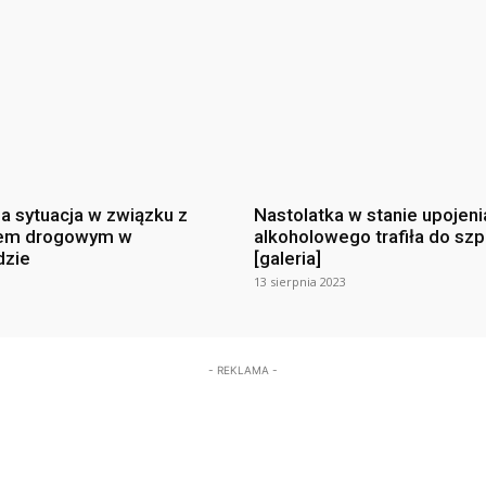
na sytuacja w związku z
Nastolatka w stanie upojeni
em drogowym w
alkoholowego trafiła do szp
dzie
[galeria]
13 sierpnia 2023
- REKLAMA -