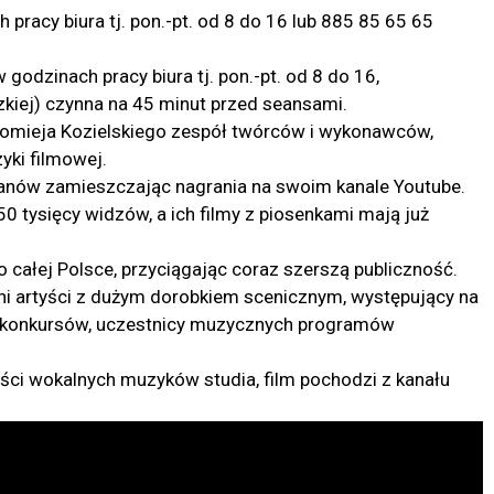
pracy biura tj. pon.-pt. od 8 do 16 lub 885 85 65 65
 godzinach pracy biura tj. pon.-pt. od 8 do 16,
kiej) czynna na 45 minut przed seansami.
łomieja Kozielskiego zespół twórców i wykonawców,
yki filmowej.
fanów zamieszczając nagrania na swoim kanale Youtube.
0 tysięcy widzów, a ich filmy z piosenkami mają już
o całej Polsce, przyciągając coraz szerszą publiczność.
ni artyści z dużym dorobkiem scenicznym, występujący na
ci konkursów, uczestnicy muzycznych programów
ści wokalnych muzyków studia, film pochodzi z kanału