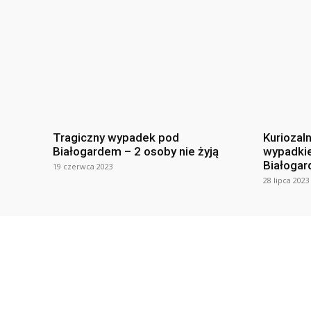
Tragiczny wypadek pod
Kuriozal
Białogardem – 2 osoby nie żyją
wypadki
Białogar
19 czerwca 2023
28 lipca 2023