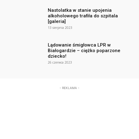
Nastolatka w stanie upojenia
alkoholowego trafiła do szpitala
[galeria]
13 sierpnia 2023
Lądowanie śmigłowca LPR w
Białogardzie – ciężko poparzone
dziecko!
26 czerwca 2023
- REKLAMA -