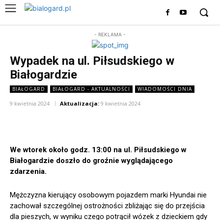
- REKLAMA -
Wypadek na ul. Piłsudskiego w
Białogardzie
BIAŁOGARD
BIAŁOGARD - AKTUALNOŚCI
WIADOMOŚCI DNIA
9 kwietnia 2024
Aktualizacja:
9 kwietnia 2024
We wtorek około godz. 13:00 na ul. Piłsudskiego w
Białogardzie doszło do groźnie wyglądającego
zdarzenia.
Mężczyzna kierujący osobowym pojazdem marki Hyundai nie
zachował szczególnej ostrożności zbliżając się do przejścia
dla pieszych, w wyniku czego potrącił wózek z dzieckiem gdy