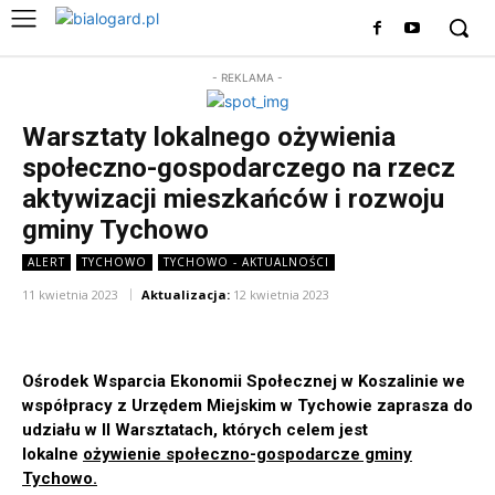
- REKLAMA -
Warsztaty lokalnego ożywienia
społeczno-gospodarczego na rzecz
aktywizacji mieszkańców i rozwoju
gminy Tychowo
ALERT
TYCHOWO
TYCHOWO - AKTUALNOŚCI
11 kwietnia 2023
Aktualizacja:
12 kwietnia 2023
Ośrodek Wsparcia Ekonomii Społecznej w Koszalinie we
współpracy z Urzędem Miejskim w Tychowie zaprasza do
udziału w II Warsztatach, których celem jest
lokalne
ożywienie społeczno-gospodarcze gminy
Tychowo.