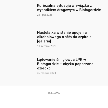
Kuriozalna sytuacja w związku z
wypadkiem drogowym w Białogardzie
28 lipca 2023
Nastolatka w stanie upojenia
alkoholowego trafiła do szpitala
[galeria]
13 sierpnia 2023
Lądowanie śmigłowca LPR w
Białogardzie – ciężko poparzone
dziecko!
26 czerwca 2023
- REKLAMA -