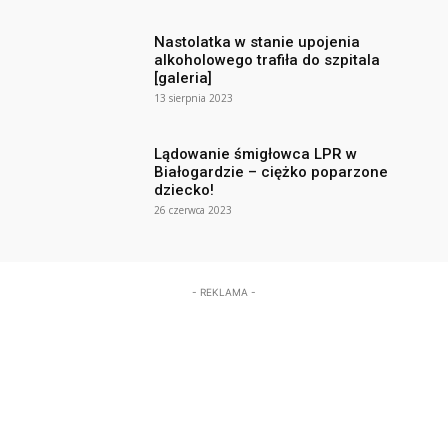
Nastolatka w stanie upojenia
alkoholowego trafiła do szpitala
[galeria]
13 sierpnia 2023
Lądowanie śmigłowca LPR w
Białogardzie – ciężko poparzone
dziecko!
26 czerwca 2023
- REKLAMA -