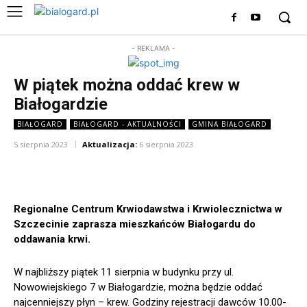
- REKLAMA -
W piątek można oddać krew w
Białogardzie
BIAŁOGARD
BIAŁOGARD - AKTUALNOŚCI
GMINA BIAŁOGARD
5 sierpnia 2023
Aktualizacja:
6 sierpnia 2023
Regionalne Centrum Krwiodawstwa i Krwiolecznictwa w
Szczecinie zaprasza mieszkańców Białogardu do
oddawania krwi.
W najbliższy piątek 11 sierpnia w budynku przy ul.
Nowowiejskiego 7 w Białogardzie, można będzie oddać
najcenniejszy płyn – krew. Godziny rejestracji dawców 10.00-