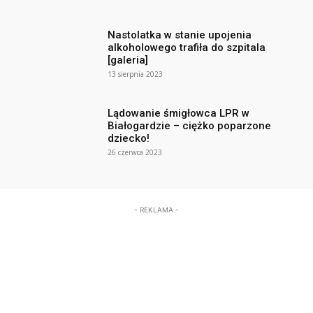
Nastolatka w stanie upojenia
alkoholowego trafiła do szpitala
[galeria]
13 sierpnia 2023
Lądowanie śmigłowca LPR w
Białogardzie – ciężko poparzone
dziecko!
26 czerwca 2023
- REKLAMA -