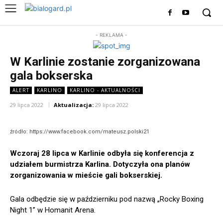
- REKLAMA -
W Karlinie zostanie zorganizowana
gala bokserska
ALERT
KARLINO
KARLINO - AKTUALNOŚCI
29 lipca 2022
Aktualizacja:
29 lipca 2022
źródło: https://www.facebook.com/mateusz.polski21
Wczoraj 28 lipca w Karlinie odbyła się konferencja z
udziałem burmistrza Karlina. Dotyczyła ona planów
zorganizowania w mieście gali bokserskiej.
Gala odbędzie się w październiku pod nazwą „Rocky Boxing
Night 1” w Homanit Arena.