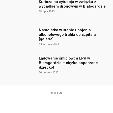
Kuriozalna sytuacja w związku z
wypadkiem drogowym w Białogardzie
28 lipca 2023
Nastolatka w stanie upojenia
alkoholowego trafiła do szpitala
[galeria]
13 sierpnia 2023
Lądowanie śmigłowca LPR w
Białogardzie – ciężko poparzone
dziecko!
26 czerwca 2023
- REKLAMA -