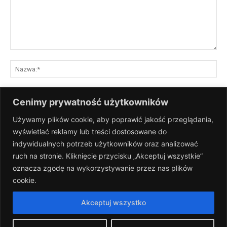
Komentarz:
Na
E-
Cenimy prywatność użytkowników
mai
Używamy plików cookie, aby poprawić jakość przeglądania,
St
wyświetlać reklamy lub treści dostosowane do
Int
indywidualnych potrzeb użytkowników oraz analizować
Zapisz moje nazwisko, adres e-mail i stronę internetową w tej
ruch na stronie. Kliknięcie przycisku „Akceptuj wszystkie”
przeglądarce na następny raz, gdy skomentuję.
oznacza zgodę na wykorzystywanie przez nas plików
cookie.
Akceptuj wszystko