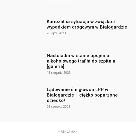
Kuriozalna sytuacja w związku z
wypadkiem drogowym w Białogardzie
28 lipca 2023
Nastolatka w stanie upojenia
alkoholowego trafiła do szpitala
[galeria]
13 sierpnia 2023
Lądowanie śmigłowca LPR w
Białogardzie – ciężko poparzone
dziecko!
26 czerwca 2023
- REKLAMA -