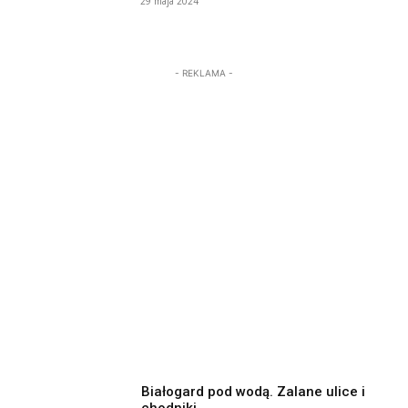
29 maja 2024
- REKLAMA -
Białogard pod wodą. Zalane ulice i
chodniki.