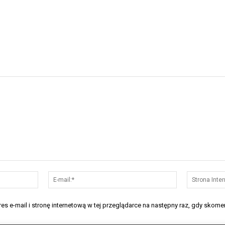
Nazwa:*
E-
mail:*
s e-mail i stronę internetową w tej przeglądarce na następny raz, gdy skomen