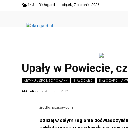
C
14.3
Białogard
piątek, 7 sierpnia, 2026
Upały w Powiecie, c
ARTYKUŁ SPONSOROWANY
BIAŁOGARD
BIAŁOGARD - AK
Aktualizacja:
4 sierpnia 2022
źródło: pixabay.com
Dzisiaj w całym regionie doświadczyli
zakłady pracy zdecydowały się na wcz