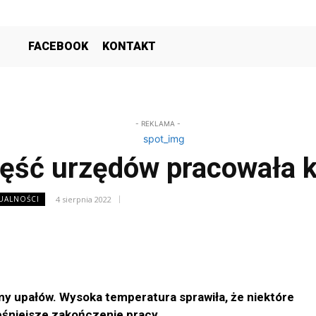
FACEBOOK
KONTAKT
- REKLAMA -
zęść urzędów pracowała k
4 sierpnia 2022
TUALNOŚCI
śmy upałów. Wysoka temperatura sprawiła, że niektóre
eśniejsze zakończenie pracy.