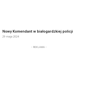
Nowy Komendant w białogardzkiej policji
29 maja 2024
- REKLAMA -