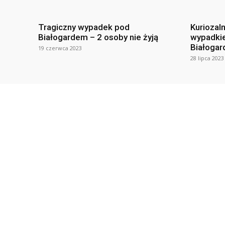
Tragiczny wypadek pod
Kuriozal
Białogardem – 2 osoby nie żyją
wypadki
Białogar
19 czerwca 2023
28 lipca 2023