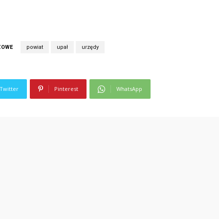
ZOWE
powiat
upał
urzędy
Twitter
Pinterest
WhatsApp