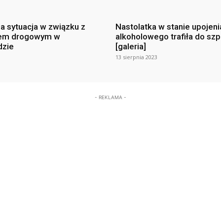
na sytuacja w związku z
Nastolatka w stanie upojeni
em drogowym w
alkoholowego trafiła do szp
dzie
[galeria]
13 sierpnia 2023
- REKLAMA -