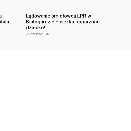
a
Lądowanie śmigłowca LPR w
itala
Białogardzie – ciężko poparzone
dziecko!
26 czerwca 2023