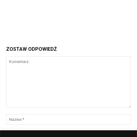
ZOSTAW ODPOWIEDŹ
Komentarz:
Na
E-