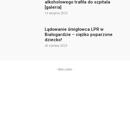
alkoholowego trafiła do szpitala
[galeria]
13 sierpnia 2023
Lądowanie śmigłowca LPR w
Białogardzie – ciężko poparzone
dziecko!
26 czerwca 2023
- REKLAMA -