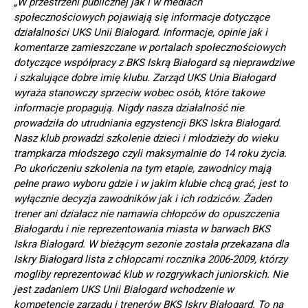
„W przestrzeni publicznej jak i w mediach
społecznościowych pojawiają się informacje dotyczące
działalności UKS Unii Białogard. Informacje, opinie jak i
komentarze zamieszczane w portalach społecznościowych
dotyczące współpracy z BKS Iskrą Białogard są nieprawdziwe
i szkalujące dobre imię klubu. Zarząd UKS Unia Białogard
wyraża stanowczy sprzeciw wobec osób, które takowe
informacje propagują. Nigdy nasza działalność nie
prowadziła do utrudniania egzystencji BKS Iskra Białogard.
Nasz klub prowadzi szkolenie dzieci i młodzieży do wieku
trampkarza młodszego czyli maksymalnie do 14 roku życia.
Po ukończeniu szkolenia na tym etapie, zawodnicy mają
pełne prawo wyboru gdzie i w jakim klubie chcą grać, jest to
wyłącznie decyzja zawodników jak i ich rodziców. Żaden
trener ani działacz nie namawia chłopców do opuszczenia
Białogardu i nie reprezentowania miasta w barwach BKS
Iskra Białogard. W bieżącym sezonie została przekazana dla
Iskry Białogard lista z chłopcami rocznika 2006-2009, którzy
mogliby reprezentować klub w rozgrywkach juniorskich. Nie
jest zadaniem UKS Unii Białogard wchodzenie w
kompetencje zarządu i trenerów BKS Iskry Białogard. To na