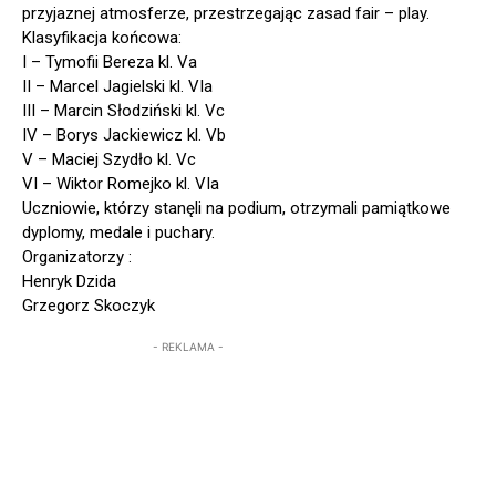
przyjaznej atmosferze, przestrzegając zasad fair – play.
Klasyfikacja końcowa:
I – Tymofii Bereza kl. Va
II – Marcel Jagielski kl. VIa
III – Marcin Słodziński kl. Vc
IV – Borys Jackiewicz kl. Vb
V – Maciej Szydło kl. Vc
VI – Wiktor Romejko kl. VIa
Uczniowie, którzy stanęli na podium, otrzymali pamiątkowe
dyplomy, medale i puchary.
Organizatorzy :
Henryk Dzida
Grzegorz Skoczyk
- REKLAMA -