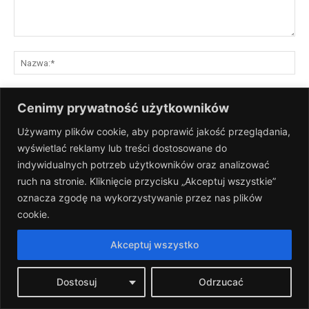
Komentarz:
Na
E-
Cenimy prywatność użytkowników
mai
Używamy plików cookie, aby poprawić jakość przeglądania,
St
wyświetlać reklamy lub treści dostosowane do
Int
indywidualnych potrzeb użytkowników oraz analizować
Zapisz moje nazwisko, adres e-mail i stronę internetową w tej
ruch na stronie. Kliknięcie przycisku „Akceptuj wszystkie”
przeglądarce na następny raz, gdy skomentuję.
oznacza zgodę na wykorzystywanie przez nas plików
cookie.
Akceptuj wszystko
Dostosuj
Odrzucać
Regulamin serwisu
|
Polityka prywatności
|
Kontakt