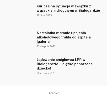
Kuriozalna sytuacja w związku z
wypadkiem drogowym w Białogardzie
28 lipca 2023
Nastolatka w stanie upojenia
alkoholowego trafiła do szpitala
[galeria]
13 sierpnia 2023
Lądowanie śmigłowca LPR w
Białogardzie – ciężko poparzone
dziecko!
26 czerwca 2023
- REKLAMA -