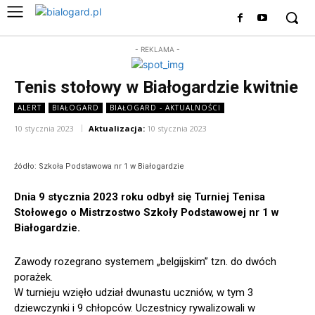
- REKLAMA -
Tenis stołowy w Białogardzie kwitnie
ALERT
BIAŁOGARD
BIAŁOGARD - AKTUALNOŚCI
10 stycznia 2023
Aktualizacja:
10 stycznia 2023
źódło: Szkoła Podstawowa nr 1 w Białogardzie
Dnia 9 stycznia 2023 roku odbył się Turniej Tenisa
Stołowego o Mistrzostwo Szkoły Podstawowej nr 1 w
Białogardzie.
Zawody rozegrano systemem „belgijskim” tzn. do dwóch
porażek.
W turnieju wzięło udział dwunastu uczniów, w tym 3
dziewczynki i 9 chłopców. Uczestnicy rywalizowali w