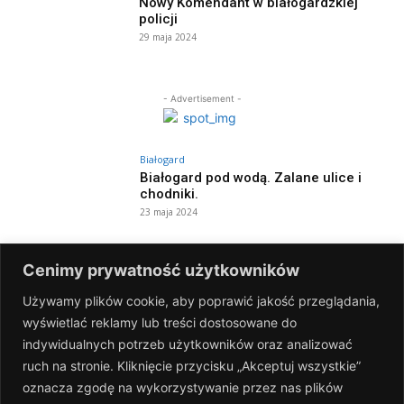
Nowy Komendant w białogardzkiej
policji
29 maja 2024
- Advertisement -
Białogard
Białogard pod wodą. Zalane ulice i
chodniki.
23 maja 2024
Białogard
Cenimy prywatność użytkowników
Dzień otwarty i święto kolorów w MDK!
8 maja 2024
Używamy plików cookie, aby poprawić jakość przeglądania,
wyświetlać reklamy lub treści dostosowane do
indywidualnych potrzeb użytkowników oraz analizować
Białogard
ruch na stronie. Kliknięcie przycisku „Akceptuj wszystkie”
Narodowy Dzień Zwycięstwa
oznacza zgodę na wykorzystywanie przez nas plików
[FOTOGALERIA]