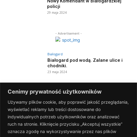
Nowy Komendant w białogardzkiej
policji
29 maja 2024
- Advertisement -
Białogard
Białogard pod wodą. Zalane ulice i
chodniki.
23 maja 2024
Białogard
Cenimy prywatność użytkowników
Dzień otwarty i święto kolorów w MDK!
8 maja 2024
Używamy plików cookie, aby poprawić jakość przeglądania,
wyświetlać reklamy lub treści dostosowane do
indywidualnych potrzeb użytkowników oraz analizować
Białogard
ruch na stronie. Kliknięcie przycisku „Akceptuj wszystkie”
Narodowy Dzień Zwycięstwa
oznacza zgodę na wykorzystywanie przez nas plików
[FOTOGALERIA]