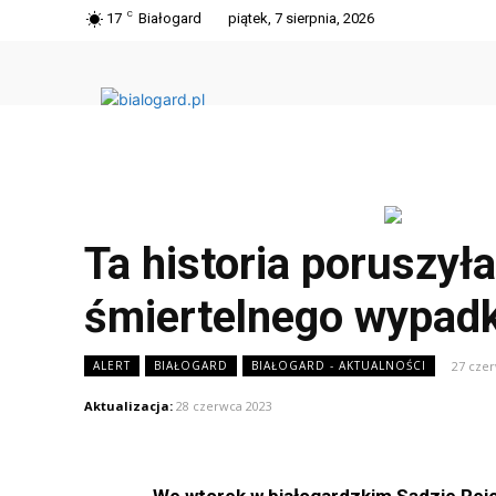
C
17
Białogard
piątek, 7 sierpnia, 2026
Ta historia poruszył
śmiertelnego wypad
27 cze
ALERT
BIAŁOGARD
BIAŁOGARD - AKTUALNOŚCI
Aktualizacja:
28 czerwca 2023
We wtorek w białogardzkim Sądzie Re