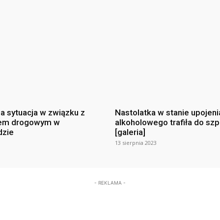
na sytuacja w związku z
Nastolatka w stanie upojeni
em drogowym w
alkoholowego trafiła do szp
dzie
[galeria]
13 sierpnia 2023
- REKLAMA -