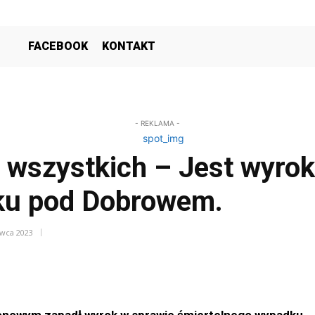
FACEBOOK
KONTAKT
- REKLAMA -
a wszystkich – Jest wyro
ku pod Dobrowem.
rwca 2023
jonowym zapadł wyrok w sprawie śmiertelnego wypadku