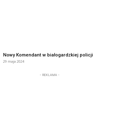
Nowy Komendant w białogardzkiej policji
29 maja 2024
- REKLAMA -