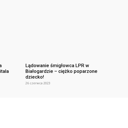
a
Lądowanie śmigłowca LPR w
itala
Białogardzie – ciężko poparzone
dziecko!
26 czerwca 2023