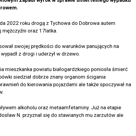
browem.
pada 2022 roku drogą z Tychowa do Dobrowa autem
 mężczyźni oraz 17latka.
sował swojej prędkości do warunków panujących na
 wypadł z drogi i uderzył w drzewo.
etnia mieszkanka powiatu białogardzkiego poniosła śmierć
bówki siedział dobrze znany organom ścigania
uprawnień do kierowania pojazdami ale także spoczywał na
w.
pływem alkoholu oraz metaamfetaminy. Już na etapie
adosław N. przyznał się do stawianych mu zarzutów ale