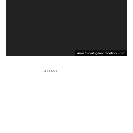
miasto białogard/ facebook.com
- REKLAMA -