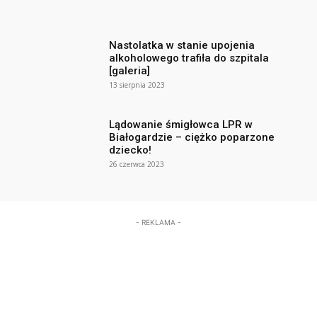
Nastolatka w stanie upojenia
alkoholowego trafiła do szpitala
[galeria]
13 sierpnia 2023
Lądowanie śmigłowca LPR w
Białogardzie – ciężko poparzone
dziecko!
26 czerwca 2023
- REKLAMA -