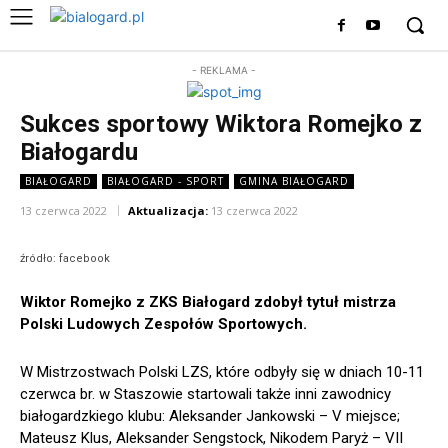
- REKLAMA -
Sukces sportowy Wiktora Romejko z
Białogardu
BIAŁOGARD
BIAŁOGARD - SPORT
GMINA BIAŁOGARD
13 czerwca 2022
Aktualizacja:
13 czerwca 2022
źródło: facebook
Wiktor Romejko z ZKS Białogard zdobył tytuł mistrza
Polski Ludowych Zespołów Sportowych.
W Mistrzostwach Polski LZS, które odbyły się w dniach 10-11
czerwca br. w Staszowie startowali także inni zawodnicy
białogardzkiego klubu: Aleksander Jankowski – V miejsce;
Mateusz Klus, Aleksander Sengstock, Nikodem Paryż – VII