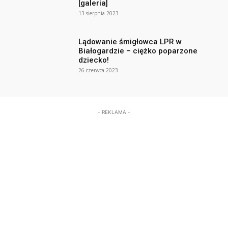
[galeria]
13 sierpnia 2023
Lądowanie śmigłowca LPR w
Białogardzie – ciężko poparzone
dziecko!
26 czerwca 2023
- REKLAMA -