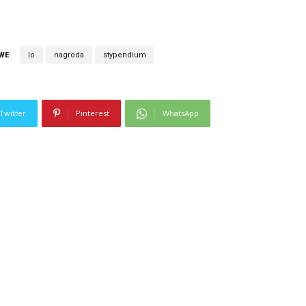
WE
lo
nagroda
stypendium
Twitter
Pinterest
WhatsApp