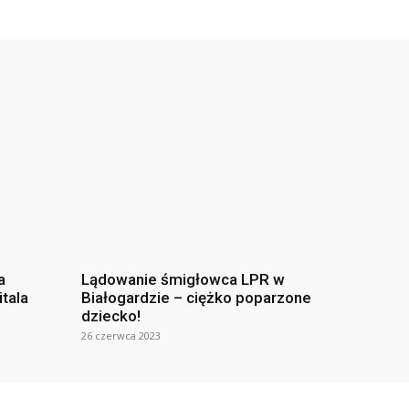
a
Lądowanie śmigłowca LPR w
itala
Białogardzie – ciężko poparzone
dziecko!
26 czerwca 2023