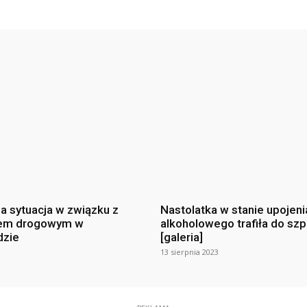
na sytuacja w związku z
Nastolatka w stanie upojeni
em drogowym w
alkoholowego trafiła do szp
dzie
[galeria]
13 sierpnia 2023