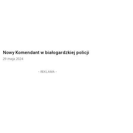
Nowy Komendant w białogardzkiej policji
29 maja 2024
- REKLAMA -