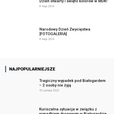
Dzień otwarty i święto kolorów w MDK!
8 maja 2024
Narodowy Dzień Zwycięstwa
[FOTOGALERIA]
8 maja 2024
NAJPOPULARNIEJSZE
Tragiczny wypadek pod Białogardem
– 2 osoby nie żyją
19 czerwca 2023
Kuriozalna sytuacja w związku z
wypadkiem drogowym w Białogardzie