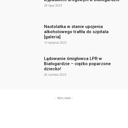
28 lipca 2023
Nastolatka w stanie upojenia
alkoholowego trafiła do szpitala
[galeria]
13 sierpnia 2023
Lądowanie śmigłowca LPR w
Białogardzie – ciężko poparzone
dziecko!
26 czerwca 2023
- REKLAMA -