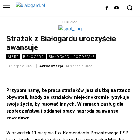
- REKLAMA -
Strażak z Białogardu uroczyście
awansuje
ALERT
BIAŁOGARD
BIAŁOGARD - POZOSTAŁE
13 sierpnia 2022
Aktualizacja:
14 sierpnia 2022
Przypominamy, że praca strażaków jest służbą na rzecz
obywateli, każdy ze strażaków niejednokrotnie ryzykuje
swoje życie, by ratować innych. W ramach zasług dla
społeczeństwa i oddanej pracy nagrodą są awanse
zawodowe.
W czwartek 11 sierpnia
P.o. Komendanta Powiatowego PSP
bryg. Jacek Twardoń odczytał rozkaz personalny Ministra