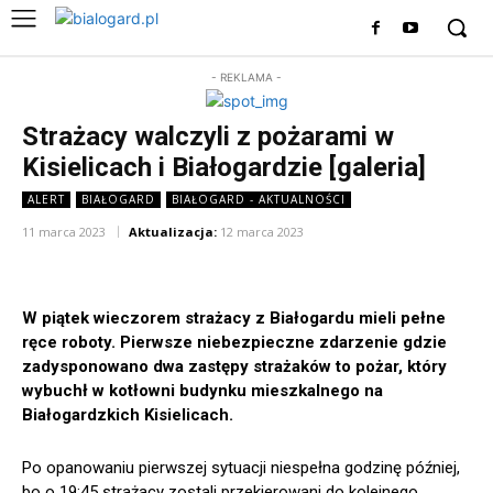
- REKLAMA -
Strażacy walczyli z pożarami w
Kisielicach i Białogardzie [galeria]
ALERT
BIAŁOGARD
BIAŁOGARD - AKTUALNOŚCI
11 marca 2023
Aktualizacja:
12 marca 2023
W piątek wieczorem strażacy z Białogardu mieli pełne
ręce roboty. Pierwsze niebezpieczne zdarzenie gdzie
zadysponowano dwa zastępy strażaków to pożar, który
wybuchł w kotłowni budynku mieszkalnego na
Białogardzkich Kisielicach.
Po opanowaniu pierwszej sytuacji niespełna godzinę później,
bo o 19:45 strażacy zostali przekierowani do kolejnego