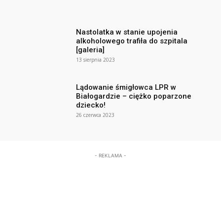
Nastolatka w stanie upojenia
alkoholowego trafiła do szpitala
[galeria]
13 sierpnia 2023
Lądowanie śmigłowca LPR w
Białogardzie – ciężko poparzone
dziecko!
26 czerwca 2023
- REKLAMA -