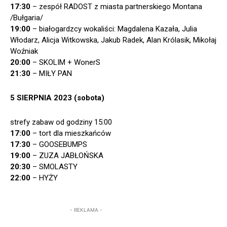
17:30
– zespół RADOST z miasta partnerskiego Montana
/Bułgaria/
19:00
– białogardzcy wokaliści: Magdalena Kazała, Julia
Włodarz, Alicja Witkowska, Jakub Radek, Alan Królasik, Mikołaj
Woźniak
20:00
– SKOLIM + WonerS
21:30
– MIŁY PAN
5 SIERPNIA 2023 (sobota)
strefy zabaw od godziny 15:00
17:00
– tort dla mieszkańców
17:30
– GOOSEBUMPS
19:00
– ZUZA JABŁOŃSKA
20:30
– SMOLASTY
22:00
– HYŻY
- REKLAMA -