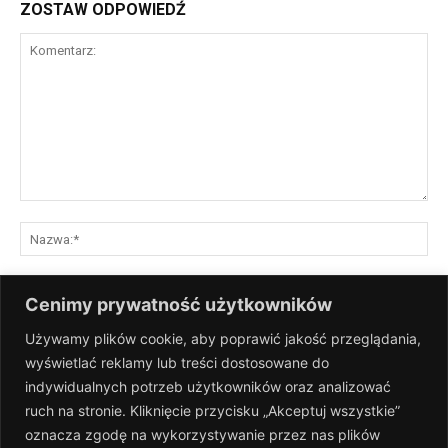
ZOSTAW ODPOWIEDŹ
Komentarz:
Na
E-
Cenimy prywatność użytkowników
mai
Używamy plików cookie, aby poprawić jakość przeglądania,
St
wyświetlać reklamy lub treści dostosowane do
Int
indywidualnych potrzeb użytkowników oraz analizować
Zapisz moje nazwisko, adres e-mail i stronę internetową w tej
ruch na stronie. Kliknięcie przycisku „Akceptuj wszystkie”
przeglądarce na następny raz, gdy skomentuję.
oznacza zgodę na wykorzystywanie przez nas plików