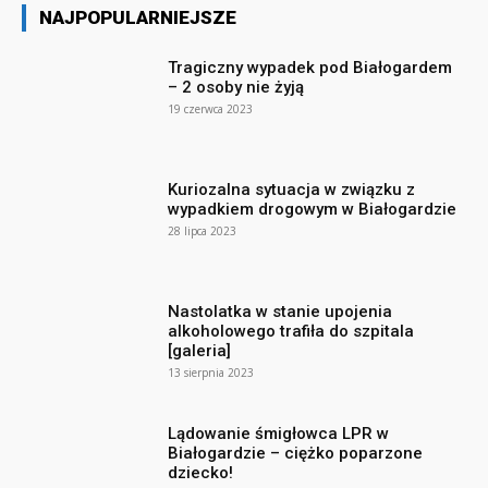
NAJPOPULARNIEJSZE
Tragiczny wypadek pod Białogardem
– 2 osoby nie żyją
19 czerwca 2023
Kuriozalna sytuacja w związku z
wypadkiem drogowym w Białogardzie
28 lipca 2023
Nastolatka w stanie upojenia
alkoholowego trafiła do szpitala
[galeria]
13 sierpnia 2023
Lądowanie śmigłowca LPR w
Białogardzie – ciężko poparzone
dziecko!