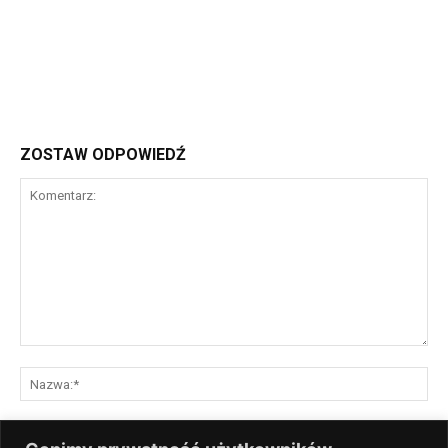
ZOSTAW ODPOWIEDŹ
Komentarz:
Na
E-