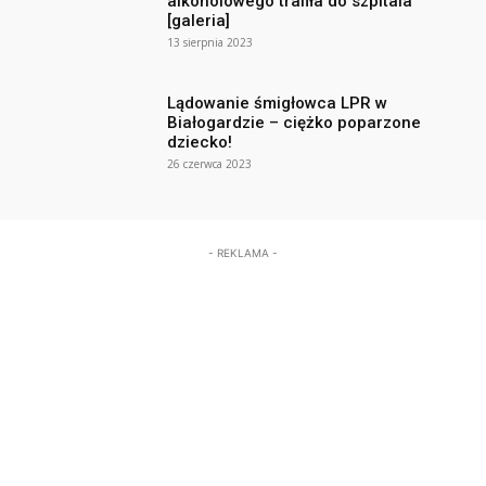
alkoholowego trafiła do szpitala
[galeria]
13 sierpnia 2023
Lądowanie śmigłowca LPR w
Białogardzie – ciężko poparzone
dziecko!
26 czerwca 2023
- REKLAMA -